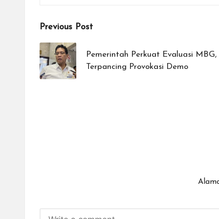
Post
Previous Post
navigation
Pemerintah Perkuat Evaluasi MBG, 
Terpancing Provokasi Demo
Alama