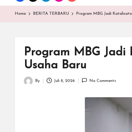
T
E
Home
BERITA TERBARU
Program MBG Jadi Katalisato
N
.C
Program MBG Jadi K
O
Usaha Baru
M
By
Juli 8, 2026
No Comments
Posted
by