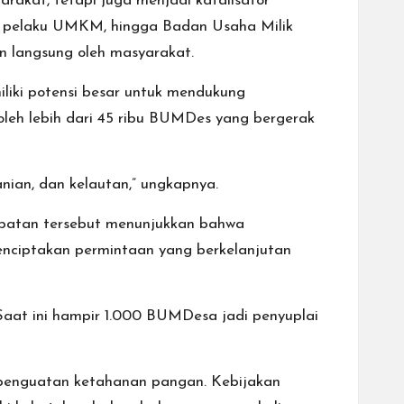
akat, tetapi juga menjadi katalisator
, pelaku UMKM, hingga Badan Usaha Milik
 langsung oleh masyarakat.
iki potensi besar untuk mendukung
oleh lebih dari 45 ribu BUMDes yang bergerak
nian, dan kelautan,” ungkapnya.
ibatan tersebut menunjukkan bahwa
nciptakan permintaan yang berkelanjutan
aat ini hampir 1.000 BUMDesa jadi penyuplai
penguatan ketahanan pangan. Kebijakan