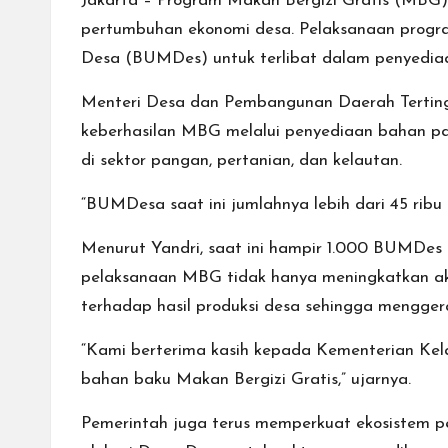
Jakarta – Program Makan Bergizi Gratis (MBG) 
pertumbuhan ekonomi desa. Pelaksanaan progr
Desa (BUMDes) untuk terlibat dalam penyediaa
Menteri Desa dan Pembangunan Daerah Terting
keberhasilan MBG melalui penyediaan bahan pan
di sektor pangan, pertanian, dan kelautan.
“BUMDesa saat ini jumlahnya lebih dari 45 ribu
Menurut Yandri, saat ini hampir 1.000 BUMDe
pelaksanaan MBG tidak hanya meningkatkan aks
terhadap hasil produksi desa sehingga mengger
“Kami berterima kasih kepada Kementerian Kel
bahan baku Makan Bergizi Gratis,” ujarnya.
Pemerintah juga terus memperkuat ekosistem 