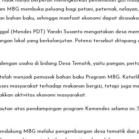
tidak hanya berperan meningkatkan pemenuhan gizi masyar
am MBG membuka peluang bagi petani, peternak, nelayan
n bahan baku, sehingga manfaat ekonomi dapat dirasakan
gal (Mendes PDT) Yandri Susanto mengatakan desa memil
gan lokal yang berkelanjutan. Potensi tersebut ditopang 
 dengan usaha di bidang Desa Tematik, yaitu pangan, perta
s telah menjadi pemasok bahan baku Program MBG. Keterl
es masyarakat terhadap makanan bergizi, tetapi juga me
akkan aktivitas ekonomi masyarakat.
autan atas pendampingan program Kemendes selama ini. S
pendukung MBG melalui pengembangan desa tematik dan 