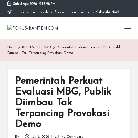
Sab, 8 Agu 2026
-
2:55:28 PM
Subscribe to our newsletter & never miss our best posts.
Subscribe Now!
Skip
to
F
content
O
Home
BERITA TERBARU
Pemerintah Perkuat Evaluasi MBG, Publik
K
Diimbau Tak Terpancing Provokasi Demo
U
S-
Pemerintah Perkuat
B
Evaluasi MBG, Publik
A
Diimbau Tak
N
Terpancing Provokasi
T
Demo
E
By
Juli 8, 2026
No Comments