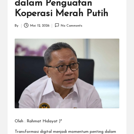
N
dalam Penguatan
.C
Koperasi Merah Putih
O
By
Mei 12, 2026
No Comments
M
Posted
by
Oleh : Rahmat Hidayat )*
Transformasi digital menjadi momentum penting dalam