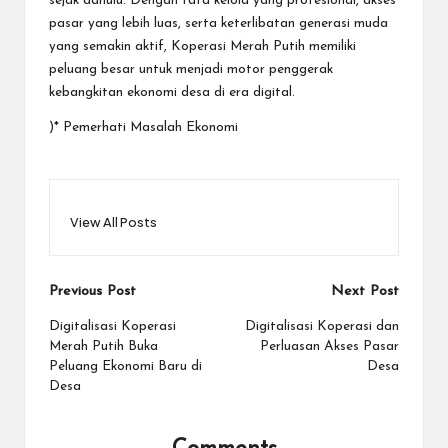
sejak dahulu. Dengan tata kelola yang profesional, akses
pasar yang lebih luas, serta keterlibatan generasi muda
yang semakin aktif, Koperasi Merah Putih memiliki
peluang besar untuk menjadi motor penggerak
kebangkitan ekonomi desa di era digital.
)* Pemerhati Masalah Ekonomi
View All Posts
Post
Previous Post
Next Post
navigation
Digitalisasi Koperasi
Digitalisasi Koperasi dan
Merah Putih Buka
Perluasan Akses Pasar
Peluang Ekonomi Baru di
Desa
Desa