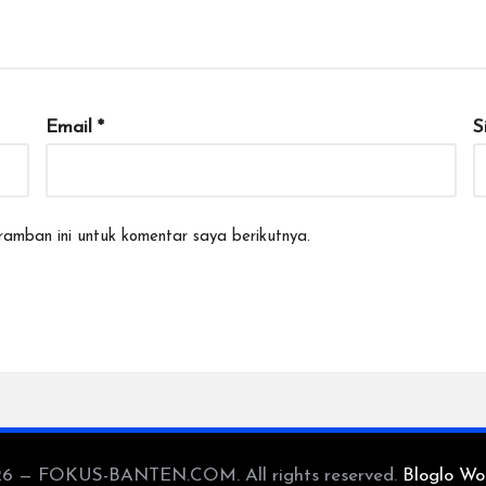
Email
*
S
amban ini untuk komentar saya berikutnya.
26 — FOKUS-BANTEN.COM. All rights reserved.
Bloglo Wo