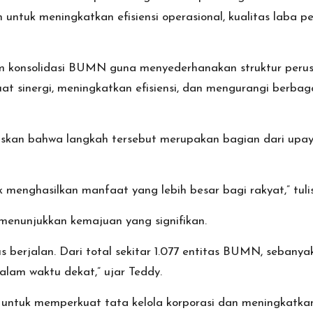
an untuk meningkatkan efisiensi operasional, kualitas laba
am konsolidasi BUMN guna menyederhanakan struktur perusa
uat sinergi, meningkatkan efisiensi, dan mengurangi ber
gaskan bahwa langkah tersebut merupakan bagian dari up
 menghasilkan manfaat yang lebih besar bagi rakyat,” tuli
menunjukkan kemajuan yang signifikan.
 berjalan. Dari total sekitar 1.077 entitas BUMN, sebanyak
alam waktu dekat,” ujar Teddy.
g untuk memperkuat tata kelola korporasi dan meningkatkan