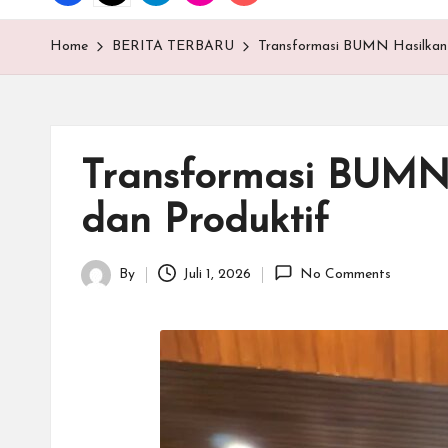
T
E
Home
BERITA TERBARU
Transformasi BUMN Hasilkan 
N
.C
Transformasi BUMN
O
dan Produktif
M
By
Juli 1, 2026
No Comments
Posted
by