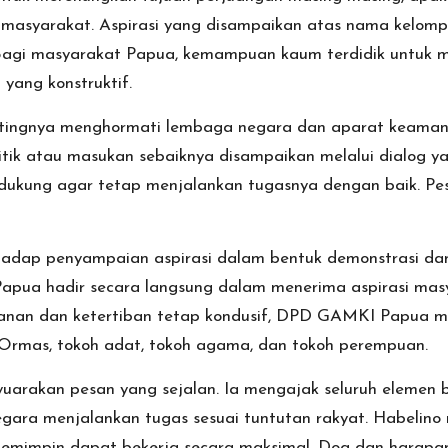
 masyarakat. Aspirasi yang disampaikan atas nama kelomp
n. Bagi masyarakat Papua, kemampuan kaum terdidik untu
yang konstruktif.
tingnya menghormati lembaga negara dan aparat keaman
ritik atau masukan sebaiknya disampaikan melalui dialog y
didukung agar tetap menjalankan tugasnya dengan baik. 
p penyampaian aspirasi dalam bentuk demonstrasi damai
ua hadir secara langsung dalam menerima aspirasi masya
anan dan ketertiban tetap kondusif, DPD GAMKI Papua me
Ormas, tokoh adat, tokoh agama, dan tokoh perempuan.
uarakan pesan yang sejalan. Ia mengajak seluruh elemen b
ara menjalankan tugas sesuai tuntutan rakyat. Habelino
emimpin dapat bekerja secara maksimal. Doa dan harapan d