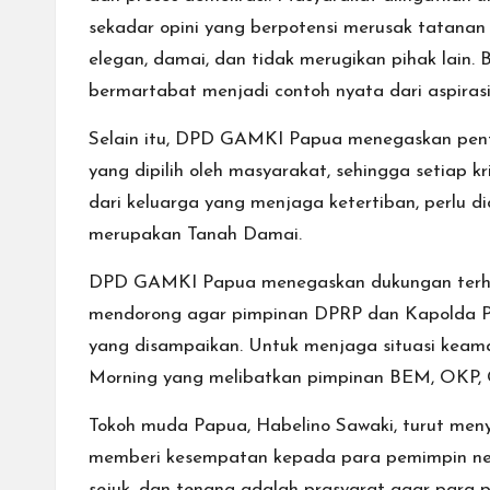
sekadar opini yang berpotensi merusak tatanan
elegan, damai, dan tidak merugikan pihak lai
bermartabat menjadi contoh nyata dari aspirasi 
Selain itu, DPD GAMKI Papua menegaskan pen
yang dipilih oleh masyarakat, sehingga setiap k
dari keluarga yang menjaga ketertiban, perlu 
merupakan Tanah Damai.
DPD GAMKI Papua menegaskan dukungan terhada
mendorong agar pimpinan DPRP dan Kapolda Pap
yang disampaikan. Untuk menjaga situasi keam
Morning yang melibatkan pimpinan BEM, OKP, 
Tokoh muda Papua, Habelino Sawaki, turut meny
memberi kesempatan kepada para pemimpin neg
sejuk, dan tenang adalah prasyarat agar para p