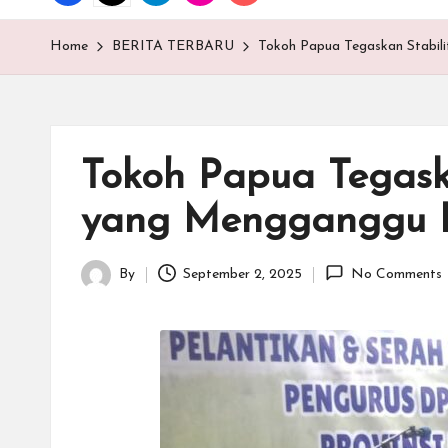
T
E
Home
BERITA TERBARU
Tokoh Papua Tegaskan Stabil
N
.C
Tokoh Papua Tegaska
O
yang Mengganggu 
M
By
September 2, 2025
No Comments
Posted
by