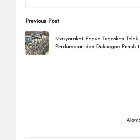
Post
Previous Post
navigation
Masyarakat Papua Tegaskan Tolak 
Perdamaian dan Dukungan Penuh 
Alama