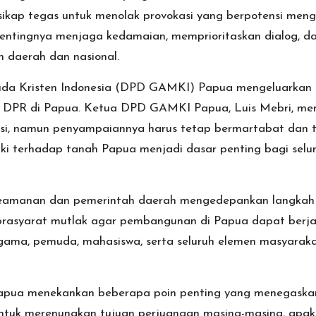
sikap tegas untuk menolak provokasi yang berpotensi meng
entingnya menjaga kedamaian, memprioritaskan dialog, da
 daerah dan nasional.
a Kristen Indonesia (DPD GAMKI) Papua mengeluarkan s
 DPR di Papua. Ketua DPD GAMKI Papua, Luis Mebri, me
si, namun penyampaiannya harus tetap bermartabat dan 
i terhadap tanah Papua menjadi dasar penting bagi selur
 keamanan dan pemerintah daerah mengedepankan langka
prasyarat mutlak agar pembangunan di Papua dapat berjal
gama, pemuda, mahasiswa, serta seluruh elemen masyarakat 
apua menekankan beberapa poin penting yang menegaskan
untuk merenungkan tujuan perjuangan masing-masing, apa