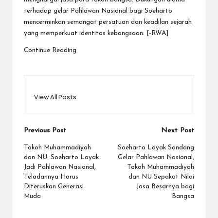
terhadap gelar Pahlawan Nasional bagi Soeharto
mencerminkan semangat persatuan dan keadilan sejarah
yang memperkuat identitas kebangsaan. [-RWA]
Continue Reading
View All Posts
Post
Previous Post
Next Post
navigation
Tokoh Muhammadiyah
Soeharto Layak Sandang
dan NU: Soeharto Layak
Gelar Pahlawan Nasional,
Jadi Pahlawan Nasional,
Tokoh Muhammadiyah
Teladannya Harus
dan NU Sepakat Nilai
Diteruskan Generasi
Jasa Besarnya bagi
Muda
Bangsa