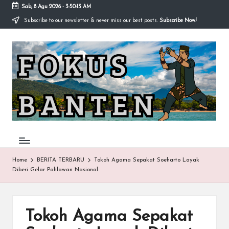
Sab, 8 Agu 2026
-
3:50:13 AM
Subscribe to our newsletter & never miss our best posts.
Subscribe Now!
Skip
to
F
content
O
K
U
S-
B
A
Home
BERITA TERBARU
Tokoh Agama Sepakat Soeharto Layak
Diberi Gelar Pahlawan Nasional
N
T
E
Tokoh Agama Sepakat