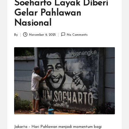
N
Soeharto Layak Diberi
.C
Gelar Pahlawan
O
Nasional
M
By
November 9, 2025
No Comments
Posted
by
Jakarta – Hari Pahlawan menjadi momentum bagi