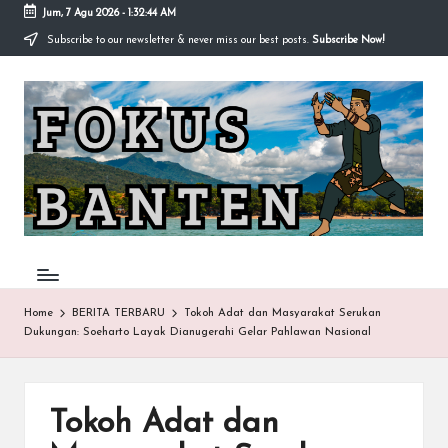
Jum, 7 Agu 2026
-
1:32:44 AM
Subscribe to our newsletter & never miss our best posts.
Subscribe Now!
Skip
to
F
content
O
K
U
S-
B
A
Home
BERITA TERBARU
Tokoh Adat dan Masyarakat Serukan
Dukungan: Soeharto Layak Dianugerahi Gelar Pahlawan Nasional
N
T
E
Tokoh Adat dan