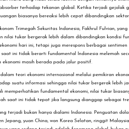
 absorber terhadap tekanan global. Ketika terjadi gejolak 
angan biasanya bereaksi lebih cepat dibandingkan sektor r
konom Trimegah Sekuritas Indonesia, Fakhrul Fulvian, yang
han nilai tukar bergerak lebih dalam dibandingkan kondisi 
onomi hari ini, tetapi juga merespons berbagai sentimen
at ini tidak berarti fundamental Indonesia melemah secara
 ekonomi masih berada pada jalur positif.
 dalam teori ekonomi internasional melalui pemikiran ekon
dap suatu informasi sehingga nilai tukar bergerak lebih j
i memperhatikan fundamental ekonomi, nilai tukar biasany
h saat ini tidak tepat jika langsung dianggap sebagai tr
yang terjadi bukan hanya dialami Indonesia. Penguatan dola
n Jepang, yuan China, won Korea Selatan, ringgit Malaysi