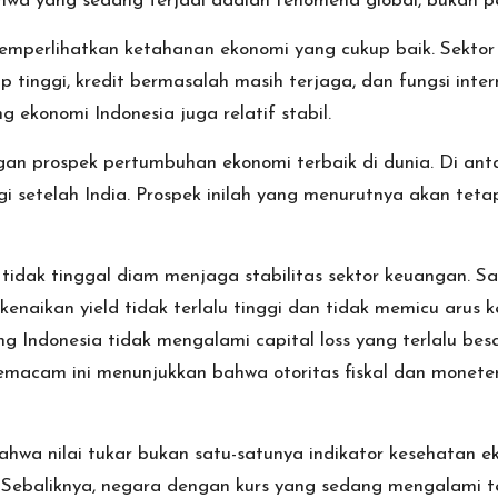
wa yang sedang terjadi adalah fenomena global, bukan per
u memperlihatkan ketahanan ekonomi yang cukup baik. Sekt
p tinggi, kredit bermasalah masih terjaga, dan fungsi int
 ekonomi Indonesia juga relatif stabil.
gan prospek pertumbuhan ekonomi terbaik di dunia. Di an
setelah India. Prospek inilah yang menurutnya akan tetap m
ga tidak tinggal diam menjaga stabilitas sektor keuangan. 
 kenaikan yield tidak terlalu tinggi dan tidak memicu arus 
 Indonesia tidak mengalami capital loss yang terlalu be
emacam ini menunjukkan bahwa otoritas fiskal dan monete
hwa nilai tukar bukan satu-satunya indikator kesehatan 
. Sebaliknya, negara dengan kurs yang sedang mengalami