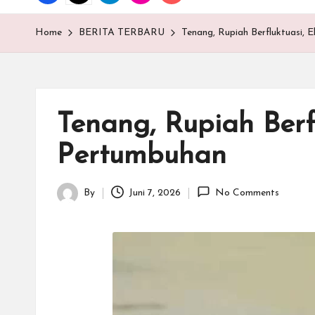
T
E
Home
BERITA TERBARU
Tenang, Rupiah Berfluktuasi, 
N
.C
Tenang, Rupiah Berf
O
Pertumbuhan
M
By
Juni 7, 2026
No Comments
Posted
by