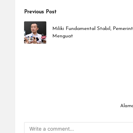
Post
Previous Post
navigation
Miliki Fundamental Stabil, Pemerin
Menguat
Alama