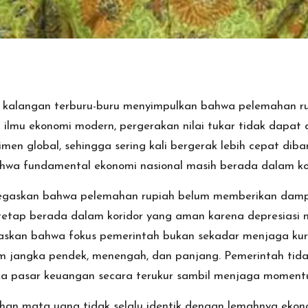
an kalangan terburu-buru menyimpulkan bahwa pelemahan rup
am ilmu ekonomi modern, pergerakan nilai tukar tidak dapa
ntimen global, sehingga sering kali bergerak lebih cepat 
hwa fundamental ekonomi nasional masih berada dalam kond
askan bahwa pelemahan rupiah belum memberikan dampak 
 tetap berada dalam koridor yang aman karena depresiasi ni
skan bahwa fokus pemerintah bukan sekadar menjaga kur
m jangka pendek, menengah, dan panjang. Pemerintah tida
ika pasar keuangan secara terukur sambil menjaga momen
han mata uang tidak selalu identik dengan lemahnya ekonom