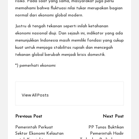
risiko. Pada saat yang sama, masyarakat juga perlu
memahami bahwa fluktuasi nilai tukar merupakan bagian
normal dari ekonomi global modern.
Justru di tengah tekanan seperti inilah ketahanan
ekonomi nasional diuji. Dan sejauh ini, indikator yang ada
menunjukkan Indonesia masih memiliki fondasi yang cukup
kuat untuk menjaga stabilitas rupiah dan mencegah
tekanan global berubah menjadi krisis domestik.
*) pemerhati ekonomi
View All Posts
Post
Previous Post
Next Post
navigation
Pemerintah Perkuat
PP Tunas Buktikan
Sektor Ekonomi Kelautan
Pemerintah Hadir