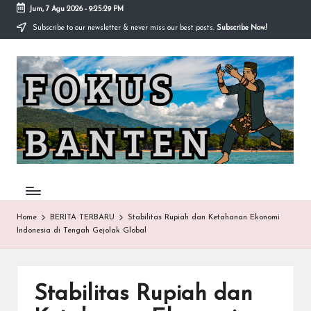
Jum, 7 Agu 2026
-
9:25:30 PM
Subscribe to our newsletter & never miss our best posts.
Subscribe Now!
Skip
to
F
content
O
K
U
S-
B
A
Home
BERITA TERBARU
Stabilitas Rupiah dan Ketahanan Ekonomi
Indonesia di Tengah Gejolak Global
N
T
E
Stabilitas Rupiah dan