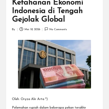
N
Ketahanan Ekonomi
.C
Indonesia di Tengah
O
Gejolak Global
M
By
Mei 18, 2026
No Comments
Posted
by
Oleh: Oryza Alir Arta *)
Pelemahan rupiah dalam beberapa pekan terakhir