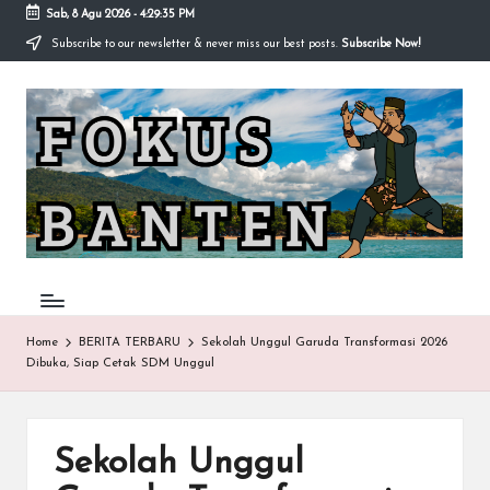
Sab, 8 Agu 2026
-
4:29:35 PM
Subscribe to our newsletter & never miss our best posts.
Subscribe Now!
Skip
to
F
content
O
K
U
S-
B
A
Home
BERITA TERBARU
Sekolah Unggul Garuda Transformasi 2026
Dibuka, Siap Cetak SDM Unggul
N
T
E
Sekolah Unggul