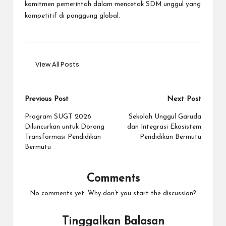
komitmen pemerintah dalam mencetak SDM unggul yang
kompetitif di panggung global.
View All Posts
Post
Previous Post
Next Post
navigation
Program SUGT 2026
Sekolah Unggul Garuda
Diluncurkan untuk Dorong
dan Integrasi Ekosistem
Transformasi Pendidikan
Pendidikan Bermutu
Bermutu
Comments
No comments yet. Why don’t you start the discussion?
Tinggalkan Balasan