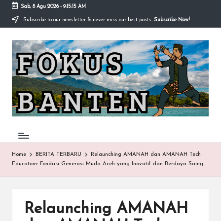
Sab, 8 Agu 2026
-
9:15:16 AM
Subscribe to our newsletter & never miss our best posts.
Subscribe Now!
Skip
to
F
content
O
K
U
S-
B
A
Home
BERITA TERBARU
Relaunching AMANAH dan AMANAH Tech
Education: Fondasi Generasi Muda Aceh yang Inovatif dan Berdaya Saing
N
T
E
Relaunching AMANAH