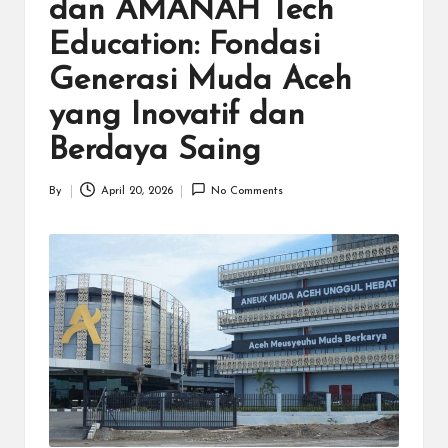
N
dan AMANAH Tech
.C
Education: Fondasi
O
Generasi Muda Aceh
M
yang Inovatif dan
Berdaya Saing
By
April 20, 2026
No Comments
Posted
by