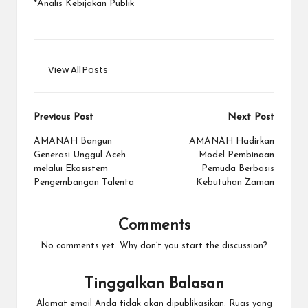
*Analis Kebijakan Publik
View All Posts
Post
Previous Post
Next Post
navigation
AMANAH Bangun
AMANAH Hadirkan
Generasi Unggul Aceh
Model Pembinaan
melalui Ekosistem
Pemuda Berbasis
Pengembangan Talenta
Kebutuhan Zaman
Comments
No comments yet. Why don’t you start the discussion?
Tinggalkan Balasan
Alamat email Anda tidak akan dipublikasikan.
Ruas yang