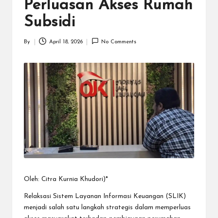
N
Perluasan Akses Rumah
.C
Subsidi
O
By
April 18, 2026
No Comments
M
Posted
by
Oleh: Citra Kurnia Khudori)*
Relaksasi Sistem Layanan Informasi Keuangan (SLIK)
menjadi salah satu langkah strategis dalam memperluas