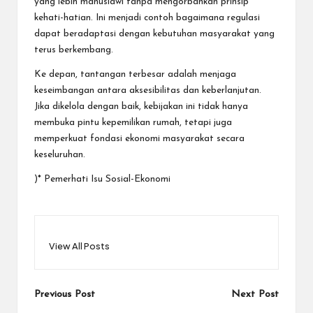
yang lebih manusiawi tanpa mengorbankan prinsip
kehati-hatian. Ini menjadi contoh bagaimana regulasi
dapat beradaptasi dengan kebutuhan masyarakat yang
terus berkembang.
Ke depan, tantangan terbesar adalah menjaga
keseimbangan antara aksesibilitas dan keberlanjutan.
Jika dikelola dengan baik, kebijakan ini tidak hanya
membuka pintu kepemilikan rumah, tetapi juga
memperkuat fondasi ekonomi masyarakat secara
keseluruhan.
)* Pemerhati Isu Sosial-Ekonomi
View All Posts
Post
Previous Post
Next Post