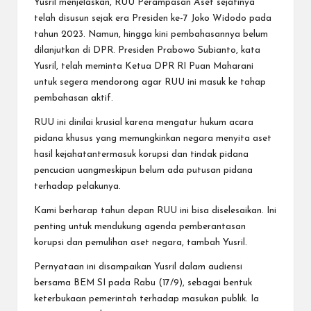
Yusril menjelaskan, RUU Perampasan Aset sejatinya
telah disusun sejak era Presiden ke-7 Joko Widodo pada
tahun 2023. Namun, hingga kini pembahasannya belum
dilanjutkan di DPR. Presiden Prabowo Subianto, kata
Yusril, telah meminta Ketua DPR RI Puan Maharani
untuk segera mendorong agar RUU ini masuk ke tahap
pembahasan aktif.
RUU ini dinilai krusial karena mengatur hukum acara
pidana khusus yang memungkinkan negara menyita aset
hasil kejahatantermasuk korupsi dan tindak pidana
pencucian uangmeskipun belum ada putusan pidana
terhadap pelakunya.
Kami berharap tahun depan RUU ini bisa diselesaikan. Ini
penting untuk mendukung agenda pemberantasan
korupsi dan pemulihan aset negara, tambah Yusril.
Pernyataan ini disampaikan Yusril dalam audiensi
bersama BEM SI pada Rabu (17/9), sebagai bentuk
keterbukaan pemerintah terhadap masukan publik. Ia