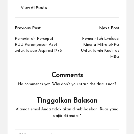
View All Posts
Post
Previous Post
Next Post
navigation
Pemerintah Percepat
Pemerintah Evaluasi
RUU Perampasan Aset
Kinerja Mitra SPPG
untuk Jawab Aspirasi 17+8
Untuk Jamin Kualitas
MBG
Comments
No comments yet. Why don’t you start the discussion?
Tinggalkan Balasan
Alamat email Anda tidak akan dipublikasikan.
Ruas yang
wajib ditandai
*