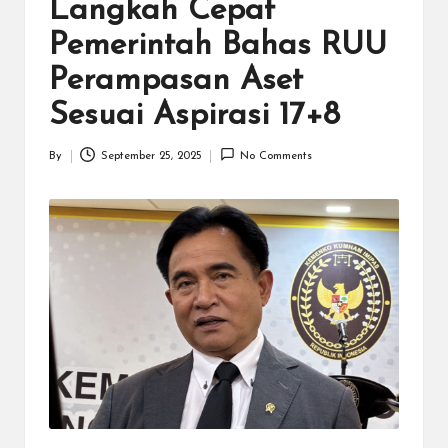
N
Langkah Cepat
.C
Pemerintah Bahas RUU
O
Perampasan Aset
M
Sesuai Aspirasi 17+8
By
September 25, 2025
No Comments
Posted
by