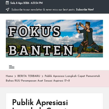
Sab, 8 Agu 2026
-
6:31:55 PM
Subscribe to our newsletter & never miss our best posts.
Subscribe Now!
Skip
to
F
content
O
K
U
S-
B
A
Home
BERITA TERBARU
Publik Apresiasi Langkah Cepat Pemerintah
Bahas RUU Perampasan Aset Sesuai Aspirasi 17+8
N
T
E
Publik Apresiasi