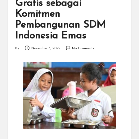
N
Gratis sebagai
.C
Komitmen
O
Pembangunan SDM
M
Indonesia Emas
By
November 3, 2025
No Comments
Posted
by