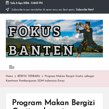
Sab, 8 Agu 2026
-
2:49:02 PM
Subscribe to our newsletter & never miss our best posts.
Subscribe Now!
Skip
to
F
content
O
K
U
S-
B
A
Home
BERITA TERBARU
Program Makan Bergizi Gratis sebagai
Komitmen Pembangunan SDM Indonesia Emas
N
T
E
Program Makan Bergizi