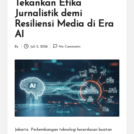
N
Tekankan Etika
.C
Jurnalistik demi
O
Resiliensi Media di Era
M
AI
By
Juli 5, 2026
No Comments
Posted
by
Jakarta  Perkembangan teknologi kecerdasan buatan