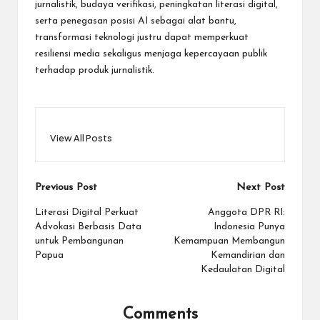
jurnalistik, budaya verifikasi, peningkatan literasi digital,
serta penegasan posisi AI sebagai alat bantu,
transformasi teknologi justru dapat memperkuat
resiliensi media sekaligus menjaga kepercayaan publik
terhadap produk jurnalistik.
View All Posts
Post
Previous Post
Next Post
navigation
Literasi Digital Perkuat
Anggota DPR RI:
Advokasi Berbasis Data
Indonesia Punya
untuk Pembangunan
Kemampuan Membangun
Papua
Kemandirian dan
Kedaulatan Digital
Comments