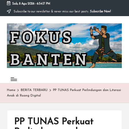
Sab, 8 Agu 2026
-
6:54:17 PM
Subscribe to our newsletter & never miss our best posts.
Subscribe Now!
Skip
to
F
content
O
K
U
S-
B
A
Home
BERITA TERBARU
PP TUNAS Perkuat Perlindungan dan Literasi
Anak di Ruang Digital
N
T
E
PP TUNAS Perkuat