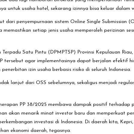
a untuk usaha hotel, sekarang izinnya bisa keluar dalam wa
ut dari penyempurnaan sistem Online Single Submission (
 memastikan setiap jenis usaha memperoleh perizinan sesua
erpadu Satu Pintu (DPMPTSP) Provinsi Kepulauan Riau, H
PP tersebut agar implementasinya dapat berjalan efektif h
enerbitan izin usaha berbasis risiko di seluruh Indonesia.
indak lanjut dari OSS sebelumnya, sekaligus menjadi regu
nerapan PP 38/2025 membawa dampak positif terhadap per
nan akan menarik minat investor baru dan memperkuat pe
erkembangan investasi di Indonesia. Di daerah kita, Kepri,
han ekonomi daerah, tegasnya.