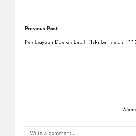
Post
Previous Post
navigation
Pembiayaan Daerah Lebih Fleksibel melalui PP
Alama