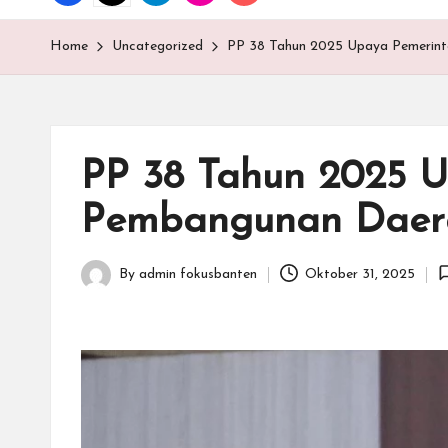
T
E
Home
Uncategorized
PP 38 Tahun 2025 Upaya Pemerint
N
.C
PP 38 Tahun 2025 U
O
Pembangunan Daer
M
By
admin fokusbanten
Oktober 31, 2025
Posted
by