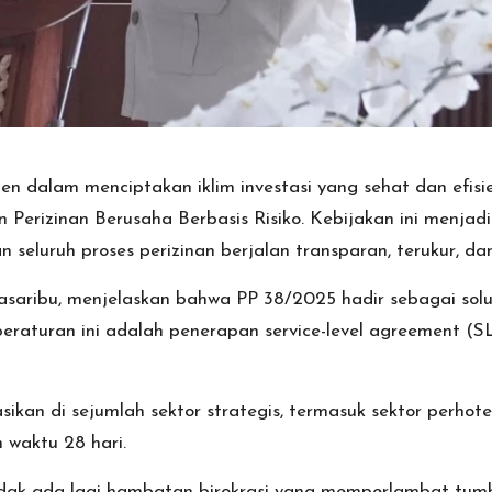
n dalam menciptakan iklim investasi yang sehat dan efisie
erizinan Berusaha Berbasis Risiko. Kebijakan ini menjad
eluruh proses perizinan berjalan transparan, terukur, dan
a Pasaribu, menjelaskan bahwa PP 38/2025 hadir sebagai so
peraturan ini adalah penerapan service-level agreement (S
ikan di sejumlah sektor strategis, termasuk sektor perhotel
 waktu 28 hari.
tidak ada lagi hambatan birokrasi yang memperlambat tumb