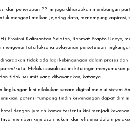
sasi dan penerapan PP ini juga diharapkan membangun part
at untuk mengoptimalkan jejaring data, menampung aspirasi,
(DLH) Provinsi Kalimantan Selatan, Rahmat Prapto Udoyo,
mengenai tata laksana pelayanan persetujuan lingkunga
f, diharapkan tidak ada lagi kebingungan dalam proses da
aten/kota. Melalui sosialisasi ini kita ingin menyamakan
 dan tidak serumit yang dibayangkan, katanya.
 lingkungan kini dilakukan secara digital melalui sistem 
emikian, potensi tumpang tindih kewenangan dapat dimini
hotel dengan jumlah kamar tertentu kini menjadi kewenan
utnya, memberi kejelasan hukum dan efisiensi dalam pelak