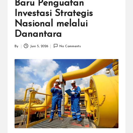
N
Baru Penguatan
.C
Investasi Strategis
O
Nasional melalui
M
Danantara
By
Juni 5, 2026
No Comments
Posted
by