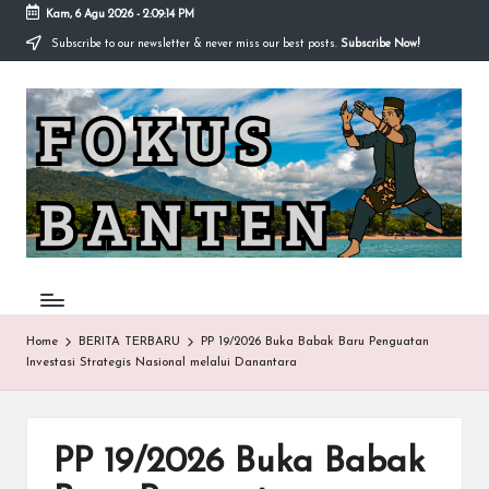
Kam, 6 Agu 2026
-
2:09:15 PM
Subscribe to our newsletter & never miss our best posts.
Subscribe Now!
Skip
to
F
content
O
K
U
S-
B
A
Home
BERITA TERBARU
PP 19/2026 Buka Babak Baru Penguatan
Investasi Strategis Nasional melalui Danantara
N
T
E
PP 19/2026 Buka Babak