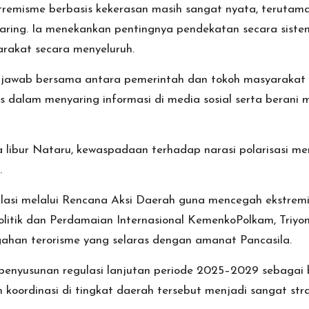
emisme berbasis kekerasan masih sangat nyata, terutama
aring. Ia menekankan pentingnya pendekatan secara sistem
rakat secara menyeluruh.
 jawab bersama antara pemerintah dan tokoh masyarakat 
ritis dalam menyaring informasi di media sosial serta beran
a libur Nataru, kewaspadaan terhadap narasi polarisasi me
.
asi melalui Rencana Aksi Daerah guna mencegah ekstremis
Politik dan Perdamaian Internasional KemenkoPolkam, Tri
ahan terorisme yang selaras dengan amanat Pancasila.
enyusunan regulasi lanjutan periode 2025–2029 sebagai 
m koordinasi di tingkat daerah tersebut menjadi sangat s