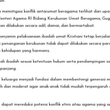
un.
 memitigasi konflik antarumat beragama terlihat dari up
s Menteri Agama RI Bidang Kerukunan Umat Beragama, G
n dilakukan secara adil, damai, dan bermartabat.
enjamin pelaksanaan ibadah umat Kristiani tetap berjal
penanganan kerukunan tidak dapat dilakukan secara pars
 kehidupan yang harmonis.
ah ibadah sesuai ketentuan hukum serta pendampingan sos
 panjang.
keluarga menjadi fondasi dalam membentengi generasi mud
an moderat agar anak-anak tidak mudah terpengaruh oleh
n dapat mereduksi potensi konflik etnis atau agama yang se