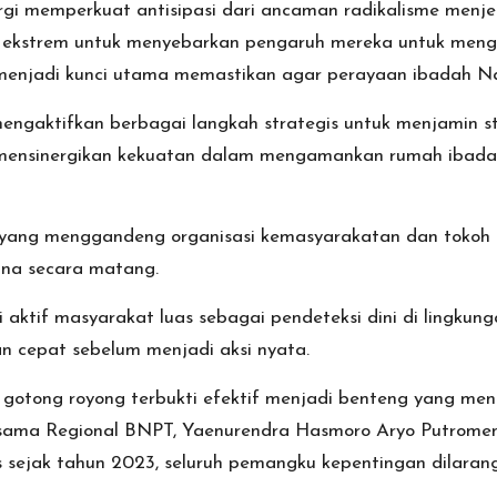
gi memperkuat antisipasi dari ancaman radikalisme men
kstrem untuk menyebarkan pengaruh mereka untuk mengga
menjadi kunci utama memastikan agar perayaan ibadah Na
gaktifkan berbagai langkah strategis untuk menjamin stabi
h mensinergikan kekuatan dalam mengamankan rumah ibadah s
yang menggandeng organisasi kemasyarakatan dan tokoh
cana secara matang.
i aktif masyarakat luas sebagai pendeteksi dini di lingkun
n cepat sebelum menjadi aksi nyata.
 gotong royong terbukti efektif menjadi benteng yang me
asama Regional BNPT, Yaenurendra Hasmoro Aryo Putromen
sejak tahun 2023, seluruh pemangku kepentingan dilarang 