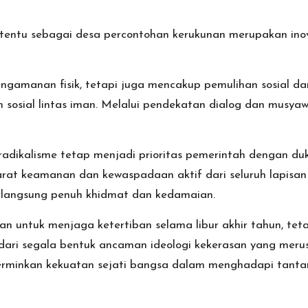
rtentu sebagai desa percontohan kerukunan merupakan ino
gamanan fisik, tetapi juga mencakup pemulihan sosial dan 
sosial lintas iman. Melalui pendekatan dialog dan musya
dikalisme tetap menjadi prioritas pemerintah dengan duk
parat keamanan dan kewaspadaan aktif dari seluruh lapi
langsung penuh khidmat dan kedamaian.
uan untuk menjaga ketertiban selama libur akhir tahun, te
dari segala bentuk ancaman ideologi kekerasan yang meru
rminkan kekuatan sejati bangsa dalam menghadapi tanta