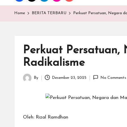
T
E
Home
BERITA TERBARU
Perkuat Persatuan, Negara d
N
.C
Perkuat Persatuan
O
Radikalisme
M
By
Desember 23, 2025
No Comments
Posted
by
Oleh: Rizal Ramdhan