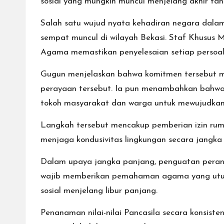
sosial yang mungkin muncul menjelang akhir tah
Salah satu wujud nyata kehadiran negara dalam
sempat muncul di wilayah Bekasi. Staf Khusu
Agama memastikan penyelesaian setiap persoala
Gugun menjelaskan bahwa komitmen tersebut m
perayaan tersebut. Ia pun menambahkan bahwa 
tokoh masyarakat dan warga untuk mewujudkan
Langkah tersebut mencakup pemberian izin rum
menjaga kondusivitas lingkungan secara jangka
Dalam upaya jangka panjang, penguatan peran 
wajib memberikan pemahaman agama yang utuh d
sosial menjelang libur panjang.
Penanaman nilai-nilai Pancasila secara konsiste