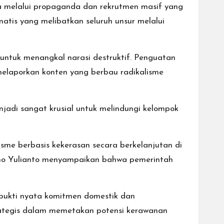
 melalui propaganda dan rekrutmen masif yang
atis yang melibatkan seluruh unsur melalui
untuk menangkal narasi destruktif. Penguatan
i melaporkan konten yang berbau radikalisme
njadi sangat krusial untuk melindungi kelompok
me berbasis kekerasan secara berkelanjutan di
yono Yulianto menyampaikan bahwa pemerintah
bukti nyata komitmen domestik dan
trategis dalam memetakan potensi kerawanan