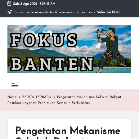
Sab, 8 Agu 2026
-
8:23:48 AM
Subscribe to our newsletter & never miss our best posts.
Subscribe Now!
Skip
to
F
content
O
K
U
S-
B
A
Home
BERITA TERBARU
Pengetatan Mekanisme Sekolah Rakyat
Pastikan Layanan Pendidikan Semakin Berkualitas
N
T
E
Pengetatan Mekanisme