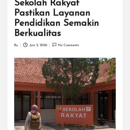
N
Sekolah Rakyat
.C
Pastikan Layanan
O
Pendidikan Semakin
M
Berkualitas
By
Juni 2, 2026
No Comments
Posted
by