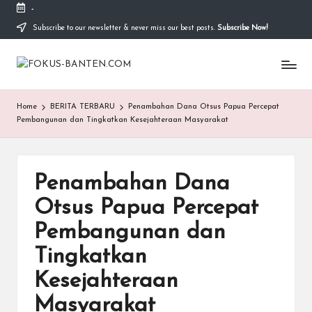
-
Subscribe to our newsletter & never miss our best posts.
Subscribe Now!
Skip
to
F
content
O
Home
BERITA TERBARU
Penambahan Dana Otsus Papua Percepat
K
Pembangunan dan Tingkatkan Kesejahteraan Masyarakat
U
S-
Penambahan Dana
B
Otsus Papua Percepat
A
Pembangunan dan
N
Tingkatkan
T
Kesejahteraan
E
Masyarakat