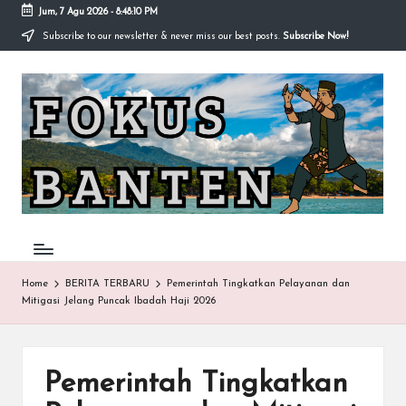
Jum, 7 Agu 2026
-
8:48:10 PM
Subscribe to our newsletter & never miss our best posts.
Subscribe Now!
Skip
to
F
content
O
K
U
S-
B
A
Home
BERITA TERBARU
Pemerintah Tingkatkan Pelayanan dan
Mitigasi Jelang Puncak Ibadah Haji 2026
N
T
E
Pemerintah Tingkatkan