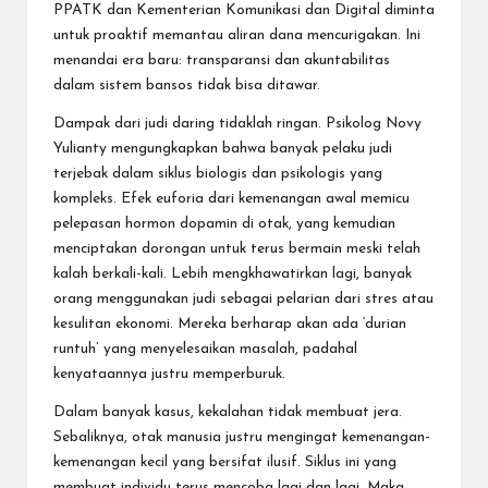
PPATK dan Kementerian Komunikasi dan Digital diminta
untuk proaktif memantau aliran dana mencurigakan. Ini
menandai era baru: transparansi dan akuntabilitas
dalam sistem bansos tidak bisa ditawar.
Dampak dari judi daring tidaklah ringan. Psikolog Novy
Yulianty mengungkapkan bahwa banyak pelaku judi
terjebak dalam siklus biologis dan psikologis yang
kompleks. Efek euforia dari kemenangan awal memicu
pelepasan hormon dopamin di otak, yang kemudian
menciptakan dorongan untuk terus bermain meski telah
kalah berkali-kali. Lebih mengkhawatirkan lagi, banyak
orang menggunakan judi sebagai pelarian dari stres atau
kesulitan ekonomi. Mereka berharap akan ada ‘durian
runtuh’ yang menyelesaikan masalah, padahal
kenyataannya justru memperburuk.
Dalam banyak kasus, kekalahan tidak membuat jera.
Sebaliknya, otak manusia justru mengingat kemenangan-
kemenangan kecil yang bersifat ilusif. Siklus ini yang
membuat individu terus mencoba lagi dan lagi. Maka,