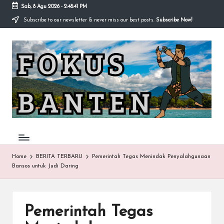
Sab, 8 Agu 2026
-
2:48:42 PM
Subscribe to our newsletter & never miss our best posts.
Subscribe Now!
Skip
to
F
content
O
K
U
S-
B
A
Home
BERITA TERBARU
Pemerintah Tegas Menindak Penyalahgunaan
Bansos untuk Judi Daring
N
T
E
Pemerintah Tegas