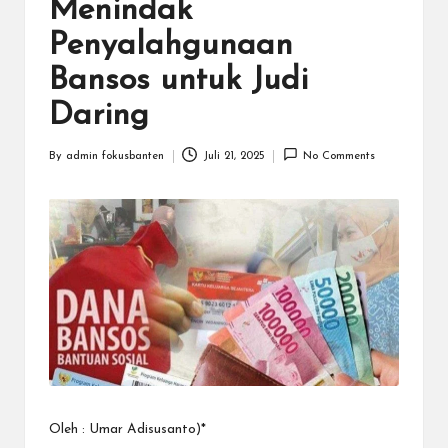
N
Menindak
.C
Penyalahgunaan
O
Bansos untuk Judi
M
Daring
By
admin fokusbanten
Juli 21, 2025
No Comments
Posted
by
Oleh : Umar Adisusanto)*