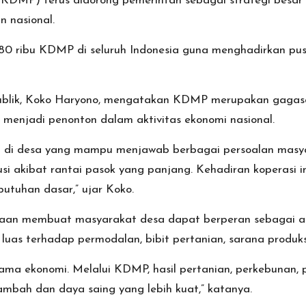
(KDMP) terus didorong pemerintah sebagai strategi besa
 nasional.
 ribu KDMP di seluruh Indonesia guna menghadirkan pusa
Publik, Koko Haryono, mengatakan KDMP merupakan gagasa
 menjadi penonton dalam aktivitas ekonomi nasional.
di desa yang mampu menjawab berbagai persoalan masyar
si akibat rantai pasok yang panjang. Kehadiran koperasi i
uhan dasar,” ujar Koko.
taan membuat masyarakat desa dapat berperan sebagai ang
 luas terhadap permodalan, bibit pertanian, sarana produks
ama ekonomi. Melalui KDMP, hasil pertanian, perkebunan, 
 tambah dan daya saing yang lebih kuat,” katanya.