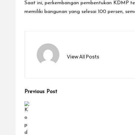
Saat ini, perkembangan pembentukan KDMP terus 
memiliki bangunan yang selesai 100 persen, sem
View All Posts
Post
Previous Post
navigation