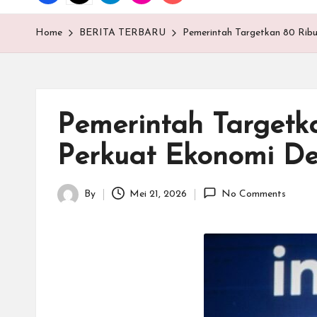
T
E
Home
BERITA TERBARU
Pemerintah Targetkan 80 Rib
N
.C
Pemerintah Targetk
O
Perkuat Ekonomi D
M
By
Mei 21, 2026
No Comments
Posted
by