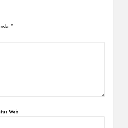
andai
*
itus Web