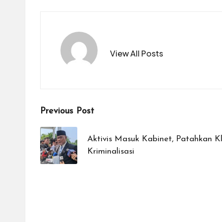
View All Posts
Post
Previous Post
navigation
Aktivis Masuk Kabinet, Patahkan Kl
Kriminalisasi