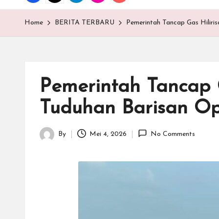
T
E
Home
BERITA TERBARU
Pemerintah Tancap Gas Hiliris
N
.C
Pemerintah Tancap G
O
Tuduhan Barisan Opo
M
By
Mei 4, 2026
No Comments
Posted
by