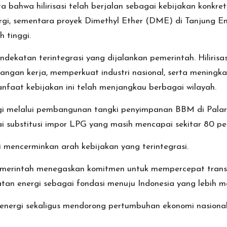
 bahwa hilirisasi telah berjalan sebagai kebijakan konkret
gi, sementara proyek Dimethyl Ether (DME) di Tanjung E
 tinggi.
pendekatan terintegrasi yang dijalankan pemerintah. Hiliris
angan kerja, memperkuat industri nasional, serta meningka
faat kebijakan ini telah menjangkau berbagai wilayah.
gi melalui pembangunan tangki penyimpanan BBM di Palara
ai substitusi impor LPG yang masih mencapai sekitar 80 pe
i mencerminkan arah kebijakan yang terintegrasi.
emerintah menegaskan komitmen untuk mempercepat transfo
atan energi sebagai fondasi menuju Indonesia yang lebih ma
 energi sekaligus mendorong pertumbuhan ekonomi nasional