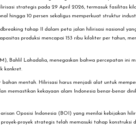
isasi strategis pada 29 April 2026, termasuk fasilitas kil
l hingga 10 persen sekaligus memperkuat struktur industr
reaking tahap II dalam peta jalan hilirisasi nasional yang
apasitas produksi mencapai 153 ribu kiloliter per tahun, 
), Bahlil Lahadalia, menegaskan bahwa percepatan ini me
k konkret.
r bahan mentah. Hilirisasi harus menjadi alat untuk memp
n memastikan kekayaan alam Indonesia benar-benar dinikma
risan Oposisi Indonesia (BOI) yang menilai kebijakan hil
 proyek-proyek strategis telah memasuki tahap konstruksi 