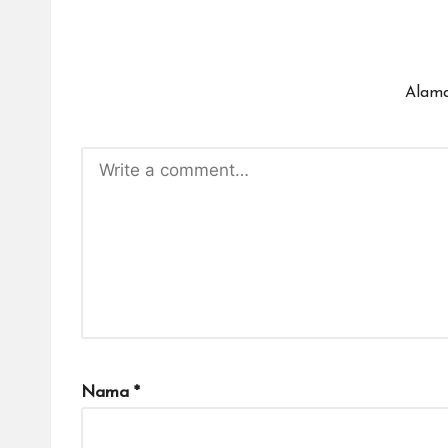
Alama
Nama
*