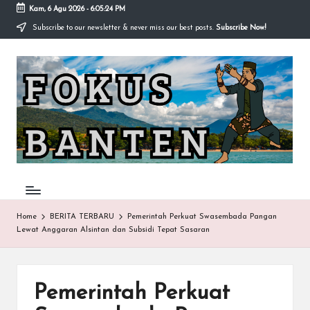
Kam, 6 Agu 2026
-
6:05:24 PM
Subscribe to our newsletter & never miss our best posts.
Subscribe Now!
Skip
to
F
content
O
K
U
S-
B
A
Home
BERITA TERBARU
Pemerintah Perkuat Swasembada Pangan
Lewat Anggaran Alsintan dan Subsidi Tepat Sasaran
N
T
E
Pemerintah Perkuat