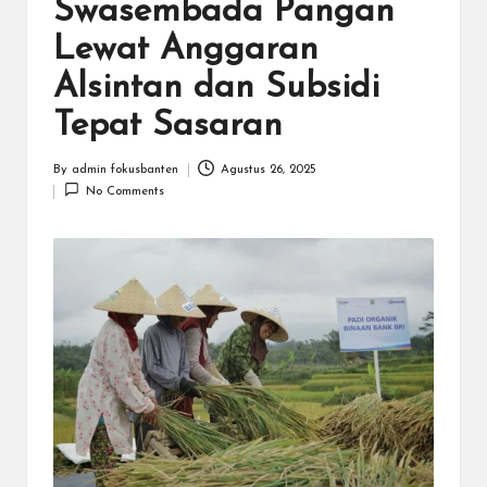
N
Swasembada Pangan
.C
Lewat Anggaran
O
Alsintan dan Subsidi
M
Tepat Sasaran
By
admin fokusbanten
Agustus 26, 2025
Posted
No Comments
by