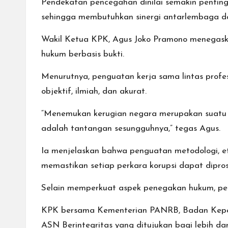
Pendekatan pencegahan dinilai semakin pentin
sehingga membutuhkan sinergi antarlembaga d
Wakil Ketua KPK, Agus Joko Pramono menegaska
hukum berbasis bukti.
Menurutnya, penguatan kerja sama lintas profe
objektif, ilmiah, dan akurat.
“Menemukan kerugian negara merupakan suatu h
adalah tantangan sesungguhnya,” tegas Agus.
Ia menjelaskan bahwa penguatan metodologi, eti
memastikan setiap perkara korupsi dapat dipros
Selain memperkuat aspek penegakan hukum, pe
KPK bersama Kementerian PANRB, Badan Kepe
ASN Berintegritas yang ditujukan bagi lebih dar