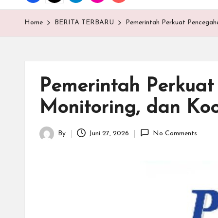
T
E
Home
BERITA TERBARU
Pemerintah Perkuat Pencegaha
N
.C
Pemerintah Perkuat
O
Monitoring, dan Ko
M
By
Juni 27, 2026
No Comments
Posted
by