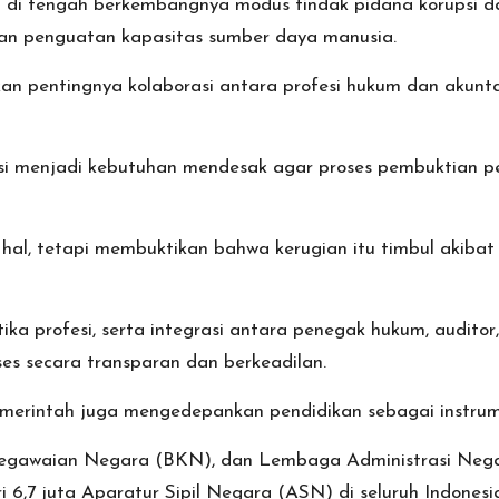
g di tengah berkembangnya modus tindak pidana korupsi d
an penguatan kapasitas sumber daya manusia.
n pentingnya kolaborasi antara profesi hukum dan akunt
si menjadi kebutuhan mendesak agar proses pembuktian per
al, tetapi membuktikan bahwa kerugian itu timbul akiba
ka profesi, serta integrasi antara penegak hukum, auditor
es secara transparan dan berkeadilan.
merintah juga mengedepankan pendidikan sebagai instrum
gawaian Negara (BKN), dan Lembaga Administrasi Nega
i 6,7 juta Aparatur Sipil Negara (ASN) di seluruh Indonesi