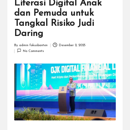
N
Literasi Digital Anak
.C
dan Pemuda untuk
O
Tangkal Risiko Judi
M
Daring
By
admin fokusbanten
Desember 2, 2025
Posted
No Comments
by