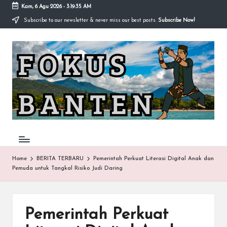
Kam, 6 Agu 2026
-
3:19:35 AM
Subscribe to our newsletter & never miss our best posts.
Subscribe Now!
Skip
to
F
content
O
K
U
S-
B
A
Home
BERITA TERBARU
Pemerintah Perkuat Literasi Digital Anak dan
Pemuda untuk Tangkal Risiko Judi Daring
N
T
E
Pemerintah Perkuat