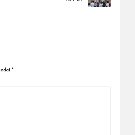
andai
*