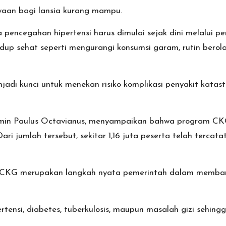
yaan bagi lansia kurang mampu.
encegahan hipertensi harus dimulai sejak dini melalui pe
idup sehat seperti mengurangi konsumsi garam, rutin bero
jadi kunci untuk menekan risiko komplikasi penyakit kata
amin Paulus Octavianus, menyampaikan bahwa program CKG
ari jumlah tersebut, sekitar 1,16 juta peserta telah terc
 CKG merupakan langkah nyata pemerintah dalam memban
rtensi, diabetes, tuberkulosis, maupun masalah gizi sehi