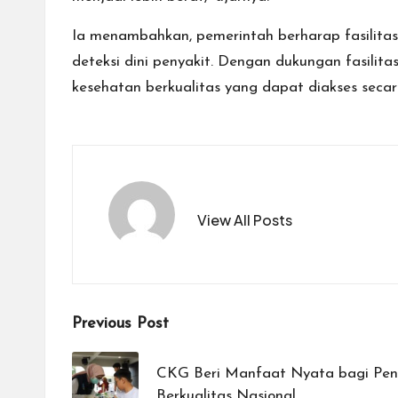
Ia menambahkan, pemerintah berharap fasilitas
deteksi dini penyakit. Dengan dukungan fasil
kesehatan berkualitas yang dapat diakses secar
View All Posts
Post
Previous Post
navigation
CKG Beri Manfaat Nyata bagi Pe
Berkualitas Nasional