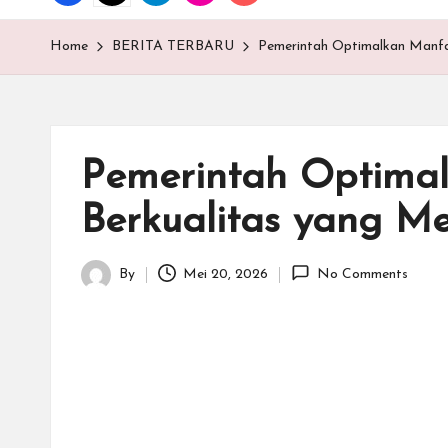
T
E
Home
BERITA TERBARU
Pemerintah Optimalkan Manfa
N
.C
Pemerintah Optima
O
Berkualitas yang M
M
By
Mei 20, 2026
No Comments
Posted
by