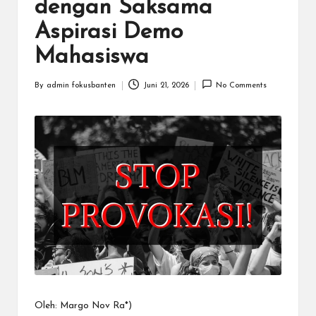
N
dengan Saksama
.C
Aspirasi Demo
O
Mahasiswa
M
By
admin fokusbanten
Juni 21, 2026
No Comments
Posted
by
Oleh: Margo Nov Ra*)