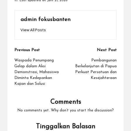
Last updated on Juni 21, 2026
admin fokusbanten
View All Posts
Post
Previous Post
Next Post
navigation
Waspada Penumpang
Pembangunan
Gelap dalam Aksi
Berkelanjutan di Papua
Demonstrasi, Mahasiswa
Perkuat Persatuan dan
Diminta Kedepankan
Kesejahteraan
Kajian dan Solusi
Comments
No comments yet. Why don’t you start the discussion?
Tinggalkan Balasan