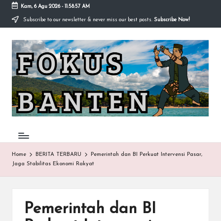
Kam, 6 Agu 2026
-
11:58:58 AM
Subscribe to our newsletter & never miss our best posts.
Subscribe Now!
Skip
to
F
content
O
K
U
S-
B
A
Home
BERITA TERBARU
Pemerintah dan BI Perkuat Intervensi Pasar,
Jaga Stabilitas Ekonomi Rakyat
N
T
E
Pemerintah dan BI