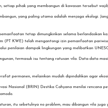
, setiap pihak yang membangun di kawasan tersebut wajib
embangun, yang paling utama adalah menjaga ekologi. Jan
emanfaatan tetap dimungkinkan selama berlandaskan kaji
ism (PT KWE) telah mengantongi izin pemanfaatan pariwis
elalui penilaian dampak lingkungan yang melibatkan UNES
gunan, termasuk isu tentang ratusan vila. Data-data masi
bersifat permanen, melainkan mudah dipindahkan agar ekosi
Inovasi Nasional (BRIN) Destika Cahyana menilai rencana
komodo.
 aturan, itu sebetulnya no problem, mau dibangun vila jug