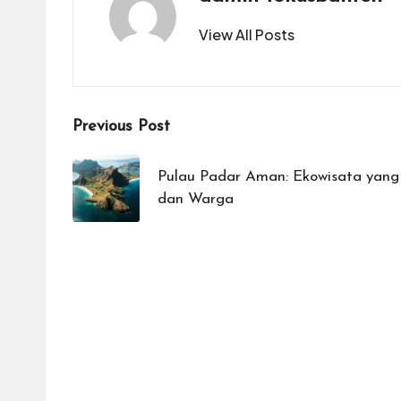
View All Posts
Post
Previous Post
navigation
Pulau Padar Aman: Ekowisata yang
dan Warga