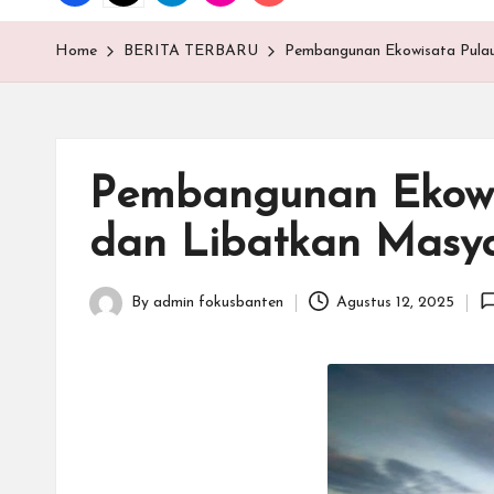
T
E
Home
BERITA TERBARU
Pembangunan Ekowisata Pulau
N
.C
Pembangunan Ekowis
O
dan Libatkan Masy
M
By
admin fokusbanten
Agustus 12, 2025
Posted
by