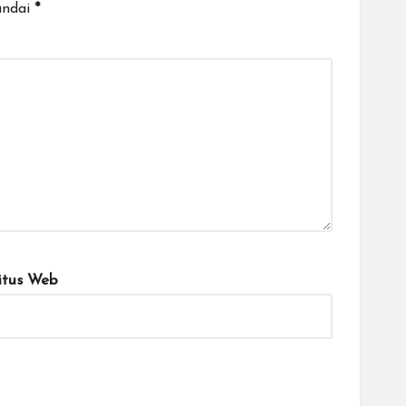
andai
*
itus Web