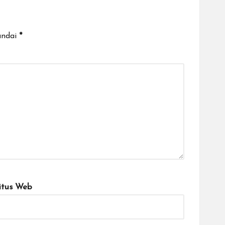
andai
*
itus Web