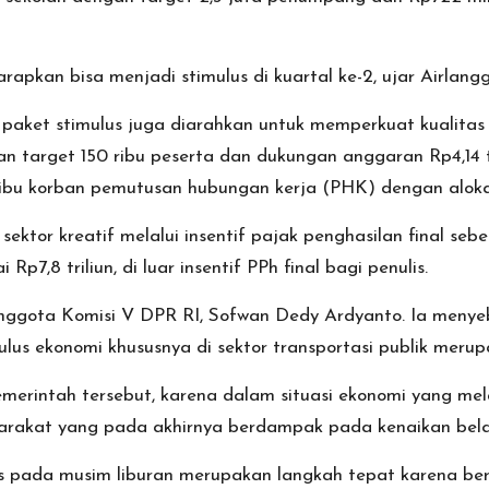
rapkan bisa menjadi stimulus di kuartal ke-2, ujar Airlang
 paket stimulus juga diarahkan untuk memperkuat kualitas
 target 150 ribu peserta dan dukungan anggaran Rp4,14 tri
ibu korban pemutusan hubungan kerja (PHK) dengan alokasi
tor kreatif melalui insentif pajak penghasilan final sebes
p7,8 triliun, di luar insentif PPh final bagi penulis.
nggota Komisi V DPR RI, Sofwan Dedy Ardyanto. Ia menye
ulus ekonomi khususnya di sektor transportasi publik meru
rintah tersebut, karena dalam situasi ekonomi yang melamb
arakat yang pada akhirnya berdampak pada kenaikan belan
 pada musim liburan merupakan langkah tepat karena be