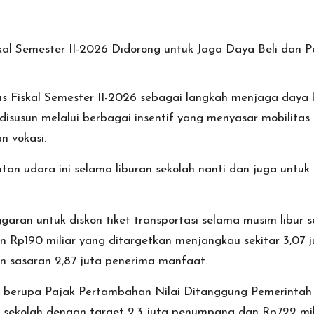
s Fiskal Semester II-2026 sebagai langkah menjaga daya 
 disusun melalui berbagai insentif yang menyasar mobilita
n vokasi.
utan udara ini selama liburan sekolah nanti dan juga untuk
aran untuk diskon tiket transportasi selama musim libur 
n Rp190 miliar yang ditargetkan menjangkau sekitar 3,0
an sasaran 2,87 juta penerima manfaat.
us berupa Pajak Pertambahan Nilai Ditanggung Pemerintah 
bur sekolah dengan target 2,3 juta penumpang dan Rp722 mi