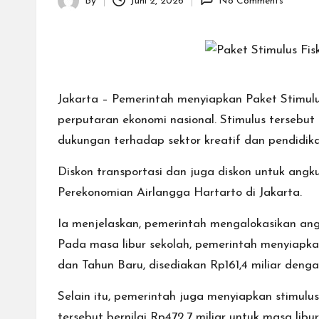
T
By
Juni 2, 2026
No Comments
Posted
E
by
N
.C
Jakarta – Pemerintah menyiapkan Paket Stimulu
O
perputaran ekonomi nasional. Stimulus tersebut
dukungan terhadap sektor kreatif dan pendidika
M
Diskon transportasi dan juga diskon untuk angk
Perekonomian Airlangga Hartarto di Jakarta.
Ia menjelaskan, pemerintah mengalokasikan angg
Pada masa libur sekolah, pemerintah menyiapka
dan Tahun Baru, disediakan Rp161,4 miliar deng
Selain itu, pemerintah juga menyiapkan stimul
tersebut bernilai Rp472,7 miliar untuk masa li