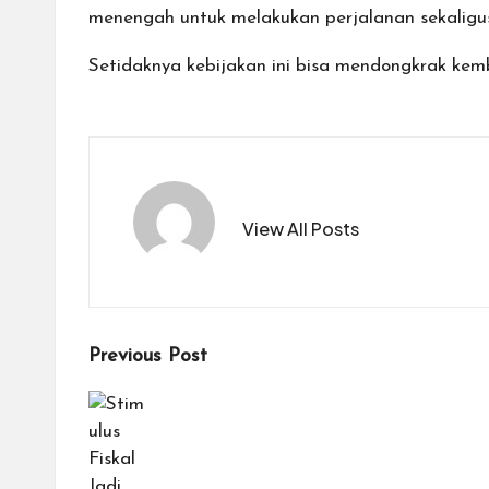
menengah untuk melakukan perjalanan sekaligus
Setidaknya kebijakan ini bisa mendongkrak kem
View All Posts
Post
Previous Post
navigation