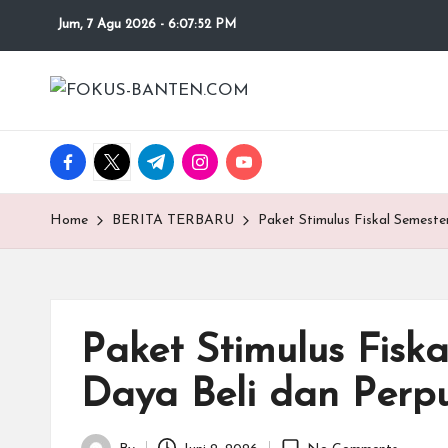
Jum, 7 Agu 2026
-
6:07:53 PM
Skip
to
F
content
O
facebook.com
twitter.com
t.me
instagram.com
youtube.com
K
U
Home
BERITA TERBARU
Paket Stimulus Fiskal Semest
S-
B
Paket Stimulus Fisk
A
Daya Beli dan Perp
N