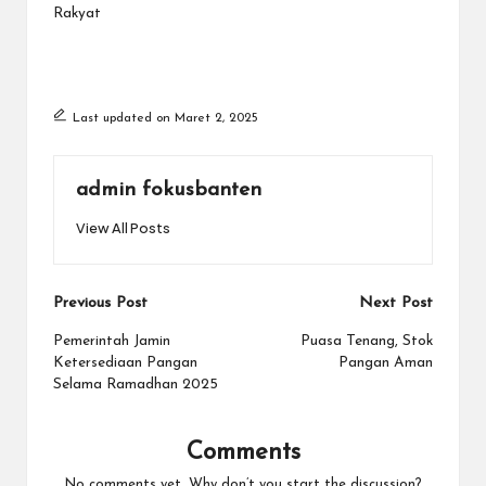
Rakyat
Last updated on Maret 2, 2025
admin fokusbanten
View All Posts
Post
Previous Post
Next Post
navigation
Pemerintah Jamin
Puasa Tenang, Stok
Ketersediaan Pangan
Pangan Aman
Selama Ramadhan 2025
Comments
No comments yet. Why don’t you start the discussion?