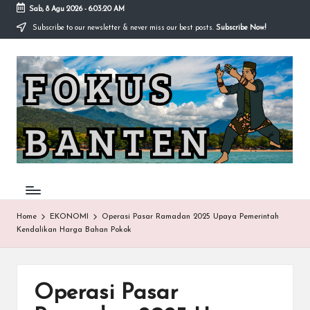
Sab, 8 Agu 2026
-
6:03:21 AM
Subscribe to our newsletter & never miss our best posts.
Subscribe Now!
Skip
to
F
content
O
K
U
S-
B
A
Home
EKONOMI
Operasi Pasar Ramadan 2025 Upaya Pemerintah
Kendalikan Harga Bahan Pokok
N
T
E
Operasi Pasar