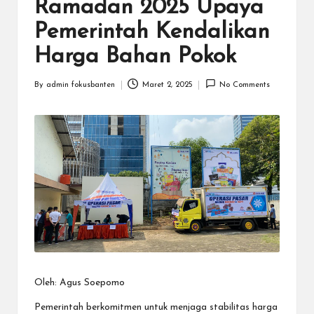
N
Ramadan 2025 Upaya
.C
Pemerintah Kendalikan
O
Harga Bahan Pokok
M
By
admin fokusbanten
Maret 2, 2025
No Comments
Posted
by
Oleh: Agus Soepomo
Pemerintah berkomitmen untuk menjaga stabilitas harga