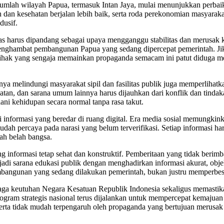
sejumlah wilayah Papua, termasuk Intan Jaya, mulai menunjukkan perbaik
n kesehatan berjalan lebih baik, serta roda perekonomian masyarakat 
dusif.
las harus dipandang sebagai upaya mengganggu stabilitas dan merusak
 menghambat pembangunan Papua yang sedang dipercepat pemerintah. Ji
pihak yang sengaja memainkan propaganda semacam ini patut diduga me
ya melindungi masyarakat sipil dan fasilitas publik juga memperlihatk
atan, dan sarana umum lainnya harus dijauhkan dari konflik dan tinda
ni kehidupan secara normal tanpa rasa takut.
ai informasi yang beredar di ruang digital. Era media sosial memungk
h mudah percaya pada narasi yang belum terverifikasi. Setiap informasi 
ah belah bangsa.
informasi tetap sehat dan konstruktif. Pemberitaan yang tidak berimb
di sarana edukasi publik dengan menghadirkan informasi akurat, objek
angunan yang sedang dilakukan pemerintah, bukan justru memperbesar
enjaga keutuhan Negara Kesatuan Republik Indonesia sekaligus memas
ogram strategis nasional terus dijalankan untuk mempercepat kemajua
rta tidak mudah terpengaruh oleh propaganda yang bertujuan merusak 