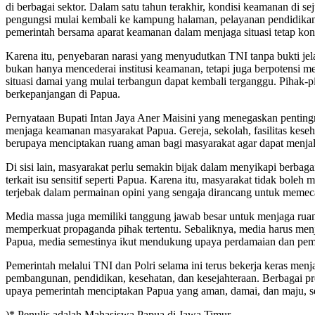
di berbagai sektor. Dalam satu tahun terakhir, kondisi keamanan di 
pengungsi mulai kembali ke kampung halaman, pelayanan pendidikan da
pemerintah bersama aparat keamanan dalam menjaga situasi tetap kon
Karena itu, penyebaran narasi yang menyudutkan TNI tanpa bukti je
bukan hanya mencederai institusi keamanan, tetapi juga berpotensi
situasi damai yang mulai terbangun dapat kembali terganggu. Pihak-
berkepanjangan di Papua.
Pernyataan Bupati Intan Jaya Aner Maisini yang menegaskan pentingn
menjaga keamanan masyarakat Papua. Gereja, sekolah, fasilitas keseh
berupaya menciptakan ruang aman bagi masyarakat agar dapat menjala
Di sisi lain, masyarakat perlu semakin bijak dalam menyikapi berbag
terkait isu sensitif seperti Papua. Karena itu, masyarakat tidak bole
terjebak dalam permainan opini yang sengaja dirancang untuk memec
Media massa juga memiliki tanggung jawab besar untuk menjaga ruang 
memperkuat propaganda pihak tertentu. Sebaliknya, media harus menja
Papua, media semestinya ikut mendukung upaya perdamaian dan pemb
Pemerintah melalui TNI dan Polri selama ini terus bekerja keras m
pembangunan, pendidikan, kesehatan, dan kesejahteraan. Berbagai pr
upaya pemerintah menciptakan Papua yang aman, damai, dan maju, se
)* Penulis adalah Mahasiswa Papua di Jawa Timur