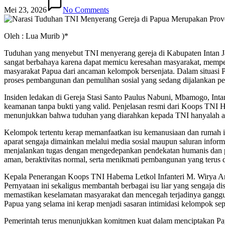
Mei 23, 2026
No Comments
Oleh : Lua Murib )*
Tuduhan yang menyebut TNI menyerang gereja di Kabupaten Intan Jay
sangat berbahaya karena dapat memicu keresahan masyarakat, memper
masyarakat Papua dari ancaman kelompok bersenjata. Dalam situasi 
proses pembangunan dan pemulihan sosial yang sedang dijalankan pe
Insiden ledakan di Gereja Stasi Santo Paulus Nabuni, Mbamogo, Inta
keamanan tanpa bukti yang valid. Penjelasan resmi dari Koops TNI H
menunjukkan bahwa tuduhan yang diarahkan kepada TNI hanyalah asu
Kelompok tertentu kerap memanfaatkan isu kemanusiaan dan rumah ib
aparat sengaja dimainkan melalui media sosial maupun saluran inform
menjalankan tugas dengan mengedepankan pendekatan humanis dan per
aman, beraktivitas normal, serta menikmati pembangunan yang terus 
Kepala Penerangan Koops TNI Habema Letkol Infanteri M. Wirya Art
Pernyataan ini sekaligus membantah berbagai isu liar yang sengaja 
memastikan keselamatan masyarakat dan mencegah terjadinya ganggu
Papua yang selama ini kerap menjadi sasaran intimidasi kelompok sepa
Pemerintah terus menunjukkan komitmen kuat dalam menciptakan Papu