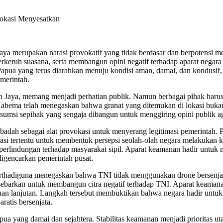
a merupakan narasi provokatif yang tidak berdasar dan berpotensi me
keruh suasana, serta membangun opini negatif terhadap aparat negara
Papua yang terus diarahkan menuju kondisi aman, damai, dan kondusif
merintah.
n Jaya, memang menjadi perhatian publik. Namun berbagai pihak harus 
abema telah menegaskan bahwa granat yang ditemukan di lokasi bukan 
msi sepihak yang sengaja dibangun untuk menggiring opini publik a
adah sebagai alat provokasi untuk menyerang legitimasi pemerintah. 
asi tertentu untuk membentuk persepsi seolah-olah negara melakukan ke
lindungan terhadap masyarakat sipil. Aparat keamanan hadir untuk me
digencarkan pemerintah pusat.
hadiguna menegaskan bahwa TNI tidak menggunakan drone bersenjata 
disebarkan untuk membangun citra negatif terhadap TNI. Aparat keama
an lanjutan. Langkah tersebut membuktikan bahwa negara hadir untuk
ratis bersenjata.
a yang damai dan sejahtera. Stabilitas keamanan menjadi prioritas 