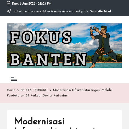
Kam, 6 Agu 2026
-
2:16:25 PM
Subscribe to our newsletter & never miss our best posts.
Subscribe Now!
Skip
to
F
content
O
K
U
S-
B
A
Home
BERITA TERBARU
Modernisasi Infrastruktur Irigasi Melalui
Pendekatan 3T Perkuat Sektor Pertanian
N
T
E
Modernisasi