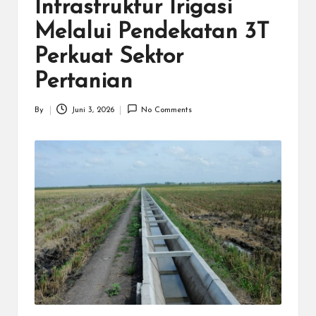
N
Infrastruktur Irigasi
.C
Melalui Pendekatan 3T
O
Perkuat Sektor
M
Pertanian
By
Juni 3, 2026
No Comments
Posted
by