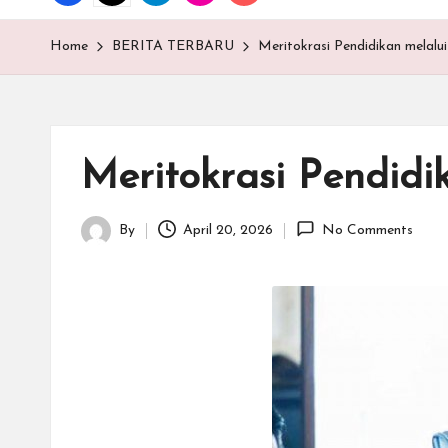
T
E
Home
BERITA TERBARU
Meritokrasi Pendidikan melalu
N
.C
Meritokrasi Pendidi
O
M
By
April 20, 2026
No Comments
Posted
by