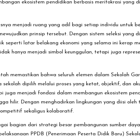
bangan ekosistem pendidikan berbasis meritokrasi yang d
rusnya menjadi ruang yang adil bagi setiap individu untu
ewujudkan prinsip tersebut. Dengan sistem seleksi yang di
k seperti latar belakang ekonomi yang selama ini kerap 
tidak hanya menjadi simbol keunggulan, tetapi juga repres
rintah memastikan bahwa seluruh elemen dalam Sekolah Garu
a sekolah dipilih melalui proses yang ketat, objektif, dan
tapi juga menjadi fondasi dalam membangun ekosistem pend
gga hilir. Dengan menghadirkan lingkungan yang diisi oleh
etitif sekaligus kolaboratif.
i bagian dari strategi besar pembangunan sumber daya ma
 pelaksanaan PPDB (Penerimaan Peserta Didik Baru) Sekol