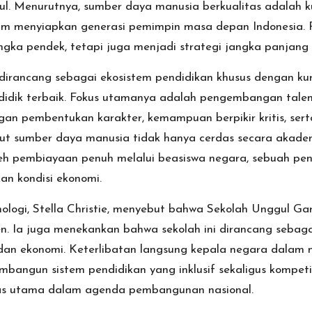
. Menurutnya, sumber daya manusia berkualitas adalah k
alam menyiapkan generasi pemimpin masa depan Indonesia. 
 jangka pendek, tetapi juga menjadi strategi jangka panj
rancang sebagai ekosistem pendidikan khusus dengan kurik
dik terbaik. Fokus utamanya adalah pengembangan talenta
n pembentukan karakter, kemampuan berpikir kritis, sert
t sumber daya manusia tidak hanya cerdas secara akademik,
oleh pembiayaan penuh melalui beasiswa negara, sebuah p
kan kondisi ekonomi.
knologi, Stella Christie, menyebut bahwa Sekolah Unggul G
. Ia juga menekankan bahwa sekolah ini dirancang sebagai
al dan ekonomi. Keterlibatan langsung kepala negara dal
ngun sistem pendidikan yang inklusif sekaligus kompetitif 
tas utama dalam agenda pembangunan nasional.