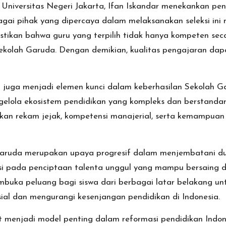
niversitas Negeri Jakarta, Ifan Iskandar menekankan pen
bagai pihak yang dipercaya dalam melaksanakan seleksi in
stikan bahwa guru yang terpilih tidak hanya kompeten seca
ekolah Garuda. Dengan demikian, kualitas pengajaran dapat
i juga menjadi elemen kunci dalam keberhasilan Sekolah G
elola ekosistem pendidikan yang kompleks dan berstandar ti
kan rekam jejak, kompetensi manajerial, serta kemampu
 Garuda merupakan upaya progresif dalam menjembatani du
asi pada penciptaan talenta unggul yang mampu bersaing di 
mbuka peluang bagi siswa dari berbagai latar belakang unt
ial dan mengurangi kesenjangan pendidikan di Indonesia.
t menjadi model penting dalam reformasi pendidikan Indo