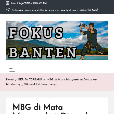
Jum, 7 Agu 2026
-
10:04:23 AM
Subscribe to our newsletter & never miss our best posts.
Subscribe Now!
Skip
to
F
content
O
K
U
S-
B
A
Home
BERITA TERBARU
MBG di Mata Masyarakat: Dirasakan
Manfaatnya, Dikawal Pelaksanaannya
N
T
E
MBG di Mata