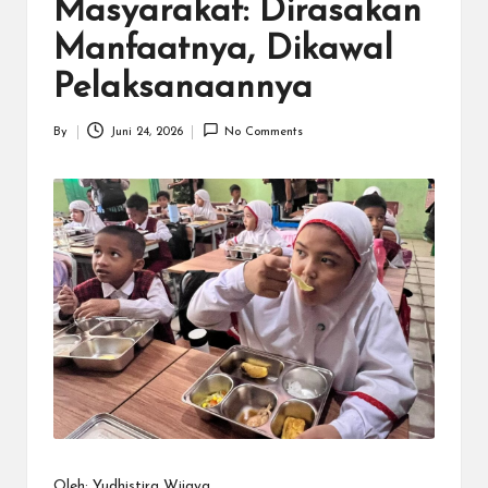
N
Masyarakat: Dirasakan
.C
Manfaatnya, Dikawal
O
Pelaksanaannya
M
By
Juni 24, 2026
No Comments
Posted
by
Oleh: Yudhistira Wijaya