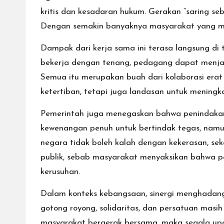
kritis dan kesadaran hukum. Gerakan “saring seb
Dengan semakin banyaknya masyarakat yang melek
Dampak dari kerja sama ini terasa langsung di 
bekerja dengan tenang, pedagang dapat menjal
Semua itu merupakan buah dari kolaborasi erat
ketertiban, tetapi juga landasan untuk meningk
Pemerintah juga menegaskan bahwa penindakan 
kewenangan penuh untuk bertindak tegas, namu
negara tidak boleh kalah dengan kekerasan, se
publik, sebab masyarakat menyaksikan bahwa pem
kerusuhan.
Dalam konteks kebangsaan, sinergi menghadang 
gotong royong, solidaritas, dan persatuan masi
masyarakat bergerak bersama, maka segala upa