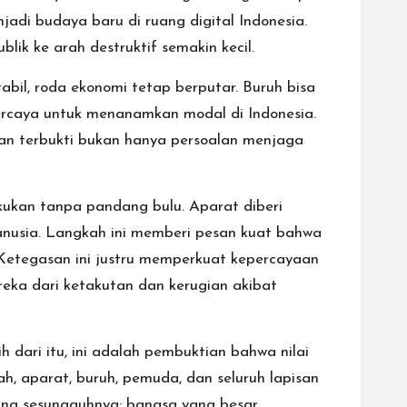
jadi budaya baru di ruang digital Indonesia.
ik ke arah destruktif semakin kecil.
bil, roda ekonomi tetap berputar. Buruh bisa
ercaya untuk menanamkan modal di Indonesia.
nan terbukti bukan hanya persoalan menjaga
ukan tanpa pandang bulu. Aparat diberi
anusia. Langkah ini memberi pesan kuat bahwa
 Ketegasan ini justru memperkuat kepercayaan
reka dari ketakutan dan kerugian akibat
dari itu, ini adalah pembuktian bahwa nilai
h, aparat, buruh, pemuda, dan seluruh lapisan
ng sesungguhnya: bangsa yang besar,