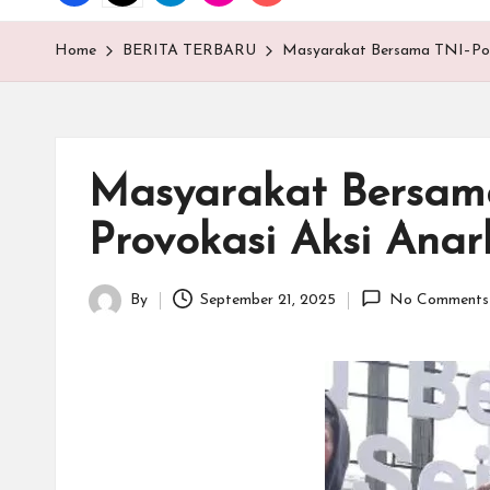
T
E
Home
BERITA TERBARU
Masyarakat Bersama TNI–Polri
N
.C
Masyarakat Bersama
O
Provokasi Aksi Anar
M
By
September 21, 2025
No Comments
Posted
by