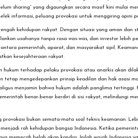
elum sharing” yang digaungkan secara masif kini mulai men
 informasi, peluang provokasi untuk menggiring opini publ
tengah kehidupan rakyat. Dengan situasi yang aman dan sta
ankan usahanya tanpa rasa was-was, dan investor lebih p
 antara pemerintah, aparat, dan masyarakat sipil. Keama
atkan kesejahteraan rakyat.
hukum terhadap pelaku provokasi atau anarkis akan dilak
n tetap mengedepankan prinsip keadilan dan hak asasi m
kaligus menjamin bahwa hukum adalah panglima tertinggi.
erintah benar-benar berdiri di sisi rakyat, melindungi me
provokasi bukan semata-mata soal teknis keamanan. Lebih 
h menjadi roh kehidupan bangsa Indonesia. Ketika pemerinta
ya memecah belah akan kandas. Inilah wajah Indonesia ya