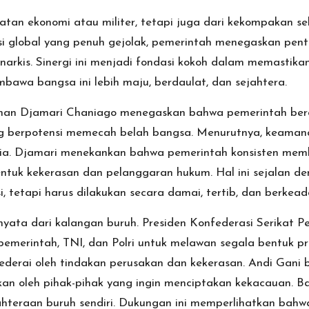
atan ekonomi atau militer, tetapi juga dari kekompakan 
asi global yang penuh gejolak, pemerintah menegaskan pent
arkis. Sinergi ini menjadi fondasi kokoh dalam memastikan 
mbawa bangsa ini lebih maju, berdaulat, dan sejahtera.
anan Djamari Chaniago menegaskan bahwa pemerintah berd
ng berpotensi memecah belah bangsa. Menurutnya, keaman
esia. Djamari menekankan bahwa pemerintah konsisten mem
ntuk kekerasan dan pelanggaran hukum. Hal ini sejalan de
 tetapi harus dilakukan secara damai, tertib, dan berkea
ta dari kalangan buruh. Presiden Konfederasi Serikat Pe
merintah, TNI, dan Polri untuk melawan segala bentuk pro
dicederai oleh tindakan perusakan dan kekerasan. Andi Gani
kan oleh pihak-pihak yang ingin menciptakan kekacauan. Bag
jahteraan buruh sendiri. Dukungan ini memperlihatkan bahw