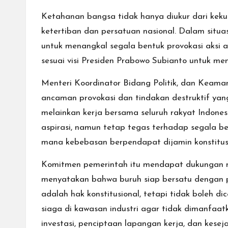
Ketahanan bangsa tidak hanya diukur dari keku
ketertiban dan persatuan nasional. Dalam situ
untuk menangkal segala bentuk provokasi aksi an
sesuai visi Presiden Prabowo Subianto untuk me
Menteri Koordinator Bidang Politik, dan Keam
ancaman provokasi dan tindakan destruktif ya
melainkan kerja bersama seluruh rakyat Indon
aspirasi, namun tetap tegas terhadap segala be
mana kebebasan berpendapat dijamin konstitusi,
Komitmen pemerintah itu mendapat dukungan nya
menyatakan bahwa buruh siap bersatu dengan pe
adalah hak konstitusional, tetapi tidak boleh 
siaga di kawasan industri agar tidak dimanfaat
investasi, penciptaan lapangan kerja, dan kese