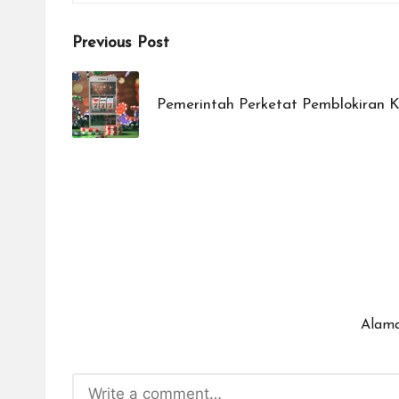
Post
Previous Post
navigation
Pemerintah Perketat Pemblokiran K
Alama