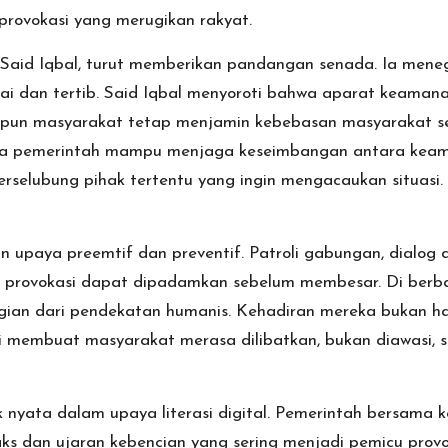
provokasi yang merugikan rakyat.
a, Said Iqbal, turut memberikan pandangan senada. Ia men
i dan tertib. Said Iqbal menyoroti bahwa aparat keamana
pun masyarakat tetap menjamin kebebasan masyarakat sesu
hwa pemerintah mampu menjaga keseimbangan antara keam
rselubung pihak tertentu yang ingin mengacaukan situasi.
an upaya preemtif dan preventif. Patroli gabungan, dialog
si provokasi dapat dipadamkan sebelum membesar. Di berba
gian dari pendekatan humanis. Kehadiran mereka bukan ha
ni membuat masyarakat merasa dilibatkan, bukan diawasi, 
nyata dalam upaya literasi digital. Pemerintah bersama 
ks dan ujaran kebencian yang sering menjadi pemicu provo