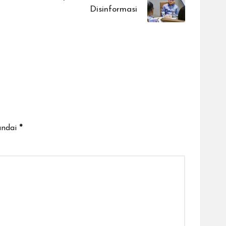
Disinformasi
andai
*