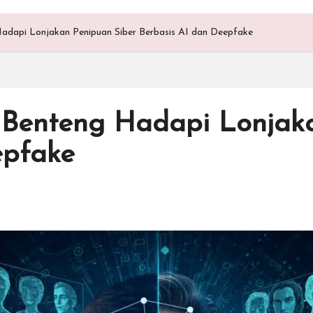
 Hadapi Lonjakan Penipuan Siber Berbasis AI dan Deepfake
di Benteng Hadapi Lonjak
epfake