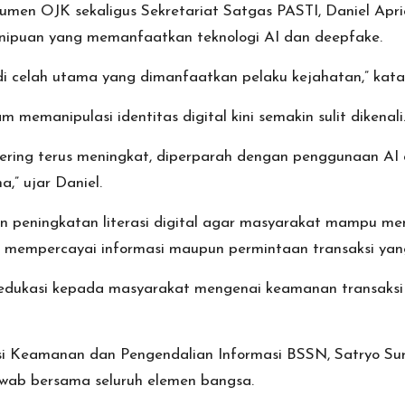
umen OJK sekaligus Sekretariat Satgas PASTI, Daniel Apr
nipuan yang memanfaatkan teknologi AI dan deepfake.
adi celah utama yang dimanfaatkan pelaku kejahatan,” kata
emanipulasi identitas digital kini semakin sulit dikenali
eering terus meningkat, diperparah dengan penggunaan AI
,” ujar Daniel.
 peningkatan literasi digital agar masyarakat mampu meng
um mempercayai informasi maupun permintaan transaksi yang
ukasi kepada masyarakat mengenai keamanan transaksi d
i Keamanan dan Pengendalian Informasi BSSN, Satryo Su
awab bersama seluruh elemen bangsa.