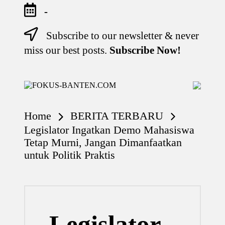
-
Subscribe to our newsletter & never
Skip
to
miss our best posts.
Subscribe Now!
content
F
O
K
Home
BERITA TERBARU
U
S-
Legislator Ingatkan Demo Mahasiswa
B
Tetap Murni, Jangan Dimanfaatkan
A
untuk Politik Praktis
N
T
E
N
.
C
Legislator
O