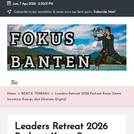
Jum, 7 Agu 2026
-
2:50:01 PM
Subscribe to our newsletter & never miss our best posts.
Subscribe Now!
Skip
to
F
content
O
K
U
S-
B
A
Home
BERITA TERBARU
Leaders Retreat 2026 Perkuat Kerja Sama
Investasi, Energi, dan Ekonomi Digital
N
T
E
Leaders Retreat 2026