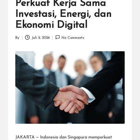
N
Perkuat Kerja Sama
.C
Investasi, Energi, dan
O
Ekonomi Digital
M
By
Juli 9, 2026
No Comments
Posted
by
JAKARTA — Indonesia dan Singapura memperkuat