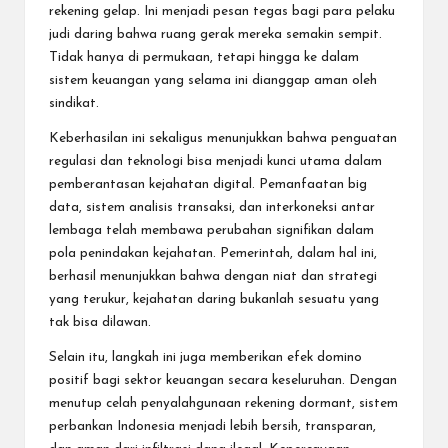
rekening gelap. Ini menjadi pesan tegas bagi para pelaku
judi daring bahwa ruang gerak mereka semakin sempit.
Tidak hanya di permukaan, tetapi hingga ke dalam
sistem keuangan yang selama ini dianggap aman oleh
sindikat.
Keberhasilan ini sekaligus menunjukkan bahwa penguatan
regulasi dan teknologi bisa menjadi kunci utama dalam
pemberantasan kejahatan digital. Pemanfaatan big
data, sistem analisis transaksi, dan interkoneksi antar
lembaga telah membawa perubahan signifikan dalam
pola penindakan kejahatan. Pemerintah, dalam hal ini,
berhasil menunjukkan bahwa dengan niat dan strategi
yang terukur, kejahatan daring bukanlah sesuatu yang
tak bisa dilawan.
Selain itu, langkah ini juga memberikan efek domino
positif bagi sektor keuangan secara keseluruhan. Dengan
menutup celah penyalahgunaan rekening dormant, sistem
perbankan Indonesia menjadi lebih bersih, transparan,