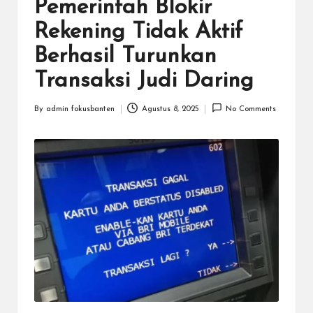
N
Pemerintah Blokir
.C
Rekening Tidak Aktif
O
Berhasil Turunkan
M
Transaksi Judi Daring
By
admin fokusbanten
Agustus 8, 2025
No Comments
Posted
by