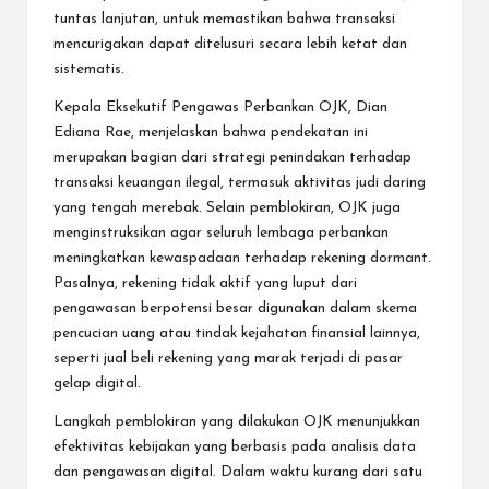
tuntas lanjutan, untuk memastikan bahwa transaksi
mencurigakan dapat ditelusuri secara lebih ketat dan
sistematis.
Kepala Eksekutif Pengawas Perbankan OJK, Dian
Ediana Rae, menjelaskan bahwa pendekatan ini
merupakan bagian dari strategi penindakan terhadap
transaksi keuangan ilegal, termasuk aktivitas judi daring
yang tengah merebak. Selain pemblokiran, OJK juga
menginstruksikan agar seluruh lembaga perbankan
meningkatkan kewaspadaan terhadap rekening dormant.
Pasalnya, rekening tidak aktif yang luput dari
pengawasan berpotensi besar digunakan dalam skema
pencucian uang atau tindak kejahatan finansial lainnya,
seperti jual beli rekening yang marak terjadi di pasar
gelap digital.
Langkah pemblokiran yang dilakukan OJK menunjukkan
efektivitas kebijakan yang berbasis pada analisis data
dan pengawasan digital. Dalam waktu kurang dari satu