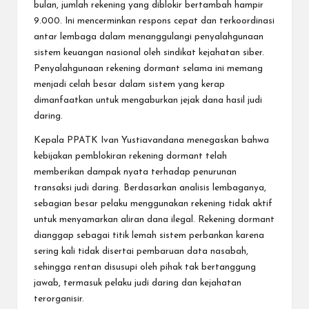
bulan, jumlah rekening yang diblokir bertambah hampir
9.000. Ini mencerminkan respons cepat dan terkoordinasi
antar lembaga dalam menanggulangi penyalahgunaan
sistem keuangan nasional oleh sindikat kejahatan siber.
Penyalahgunaan rekening dormant selama ini memang
menjadi celah besar dalam sistem yang kerap
dimanfaatkan untuk mengaburkan jejak dana hasil judi
daring.
Kepala PPATK Ivan Yustiavandana menegaskan bahwa
kebijakan pemblokiran rekening dormant telah
memberikan dampak nyata terhadap penurunan
transaksi judi daring. Berdasarkan analisis lembaganya,
sebagian besar pelaku menggunakan rekening tidak aktif
untuk menyamarkan aliran dana ilegal. Rekening dormant
dianggap sebagai titik lemah sistem perbankan karena
sering kali tidak disertai pembaruan data nasabah,
sehingga rentan disusupi oleh pihak tak bertanggung
jawab, termasuk pelaku judi daring dan kejahatan
terorganisir.