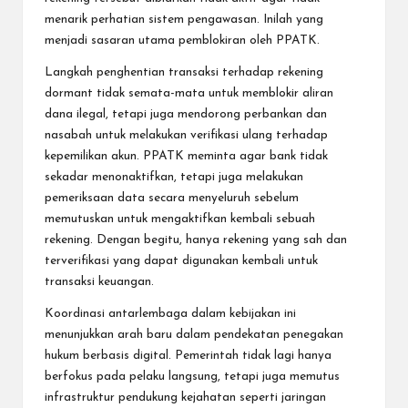
menarik perhatian sistem pengawasan. Inilah yang
menjadi sasaran utama pemblokiran oleh PPATK.
Langkah penghentian transaksi terhadap rekening
dormant tidak semata-mata untuk memblokir aliran
dana ilegal, tetapi juga mendorong perbankan dan
nasabah untuk melakukan verifikasi ulang terhadap
kepemilikan akun. PPATK meminta agar bank tidak
sekadar menonaktifkan, tetapi juga melakukan
pemeriksaan data secara menyeluruh sebelum
memutuskan untuk mengaktifkan kembali sebuah
rekening. Dengan begitu, hanya rekening yang sah dan
terverifikasi yang dapat digunakan kembali untuk
transaksi keuangan.
Koordinasi antarlembaga dalam kebijakan ini
menunjukkan arah baru dalam pendekatan penegakan
hukum berbasis digital. Pemerintah tidak lagi hanya
berfokus pada pelaku langsung, tetapi juga memutus
infrastruktur pendukung kejahatan seperti jaringan