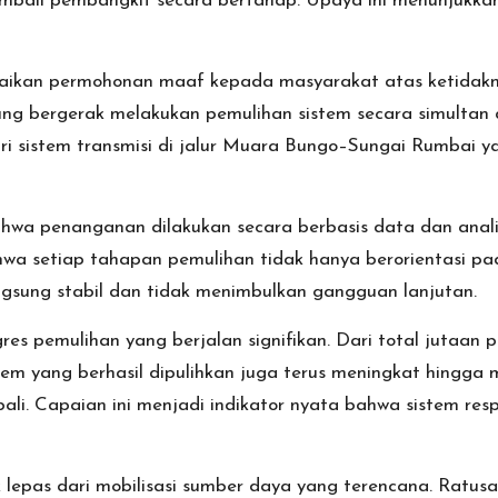
mbali pembangkit secara bertahap. Upaya ini menunjukkan
ikan permohonan maaf kepada masyarakat atas ketidakny
ung bergerak melakukan pemulihan sistem secara simultan 
ri sistem transmisi di jalur Muara Bungo–Sungai Rumbai y
a penanganan dilakukan secara berbasis data dan analisi
hwa setiap tahapan pemulihan tidak hanya berorientasi p
ngsung stabil dan tidak menimbulkan gangguan lanjutan.
rogres pemulihan yang berjalan signifikan. Dari total juta
istem yang berhasil dipulihkan juga terus meningkat hingga 
ali. Capaian ini menjadi indikator nyata bahwa sistem re
k lepas dari mobilisasi sumber daya yang terencana. Ratus