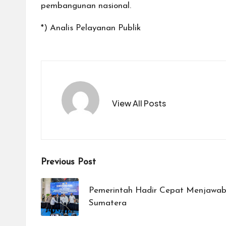
pembangunan nasional.
*) Analis Pelayanan Publik
View All Posts
Post
Previous Post
navigation
Pemerintah Hadir Cepat Menjawab 
Sumatera