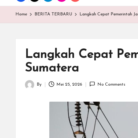
T
E
Home
BERITA TERBARU
Langkah Cepat Pemerintah Jaga
N
.C
Langkah Cepat Pemer
O
Sumatera
M
By
Mei 25, 2026
No Comments
Posted
by