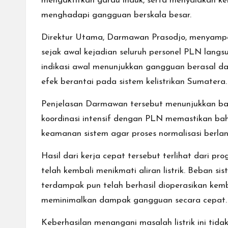
mengaktifkan gardu induk, serta menyalakan ke
menghadapi gangguan berskala besar.
Direktur Utama, Darmawan Prasodjo, menyampa
sejak awal kejadian seluruh personel PLN langs
indikasi awal menunjukkan gangguan berasal da
efek berantai pada sistem kelistrikan Sumatera.
Penjelasan Darmawan tersebut menunjukkan bahw
koordinasi intensif dengan PLN memastikan ba
keamanan sistem agar proses normalisasi berla
Hasil dari kerja cepat tersebut terlihat dari p
telah kembali menikmati aliran listrik. Beban s
terdampak pun telah berhasil dioperasikan kemb
meminimalkan dampak gangguan secara cepat.
Keberhasilan menangani masalah listrik ini tida