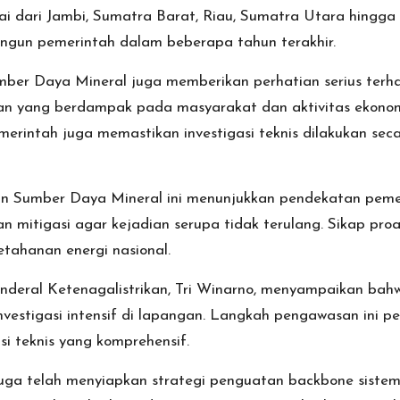
i dari Jambi, Sumatra Barat, Riau, Sumatra Utara hingga A
bangun pemerintah dalam beberapa tahun terakhir.
ber Daya Mineral juga memberikan perhatian serius terhad
an yang berdampak pada masyarakat dan aktivitas ekono
merintah juga memastikan investigasi teknis dilakukan sec
n Sumber Daya Mineral ini menunjukkan pendekatan peme
n mitigasi agar kejadian serupa tidak terulang. Sikap pro
etahanan energi nasional.
nderal Ketenagalistrikan, Tri Winarno, menyampaikan bahwa
vestigasi intensif di lapangan. Langkah pengawasan ini pe
si teknis yang komprehensif.
juga telah menyiapkan strategi penguatan backbone siste