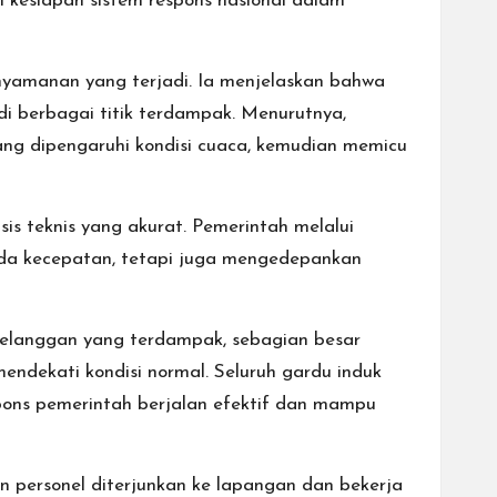
 kesiapan sistem respons nasional dalam
amanan yang terjadi. Ia menjelaskan bahwa
di berbagai titik terdampak. Menurutnya,
ang dipengaruhi kondisi cuaca, kemudian memicu
s teknis yang akurat. Pemerintah melalui
ada kecepatan, tetapi juga mengedepankan
an pelanggan yang terdampak, sebagian besar
mendekati kondisi normal. Seluruh gardu induk
spons pemerintah berjalan efektif dan mampu
an personel diterjunkan ke lapangan dan bekerja