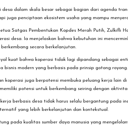
desa dalam skala besar sebagai bagian dari agenda trans
api juga penciptaan ekosistem usaha yang mampu menyerap
Ketua Satgas Pembentukan Kopdes Merah Putih, Zulkifli
erasi desa. Ia menjelaskan bahwa kebutuhan ini mencermi
u berkembang secara berkelanjutan.
al kuat bahwa koperasi tidak lagi dipandang sebagai entit
a bisnis modern yang berbasis pada prinsip gotong royong.
n koperasi juga berpotensi membuka peluang kerja lain di 
 memiliki potensi untuk berkembang seiring dengan aktivitas
ja berbasis desa tidak harus selalu bergantung pada indus
ternatif yang lebih berkelanjutan dan kontekstual.
gantung pada kualitas sumber daya manusia yang mengelolan