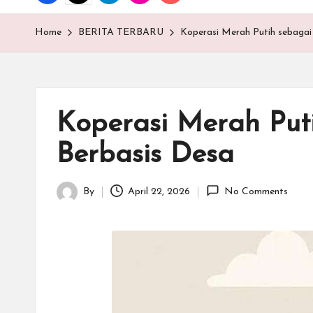
T
E
Home
BERITA TERBARU
Koperasi Merah Putih sebagai
N
.C
Koperasi Merah Put
O
Berbasis Desa
M
By
April 22, 2026
No Comments
Posted
by