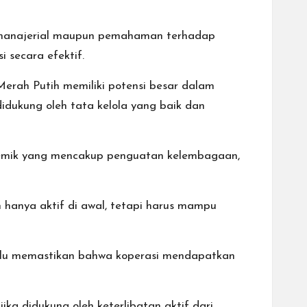
i manajerial maupun pemahaman terhadap
i secara efektif.
Merah Putih memiliki potensi besar dalam
idukung oleh tata kelola yang baik dan
stemik yang mencakup penguatan kelembagaan,
h hanya aktif di awal, tetapi harus mampu
erlu memastikan bahwa koperasi mendapatkan
jika didukung oleh keterlibatan aktif dari