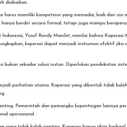
eh diabaikan.
 harus memiliki kompetensi yang memadai, baik dari sis
ak hanya berdiri secara formal, tetapi juga mampu beroperas
 Indonesia, Yusuf Rendy Manilet, menilai bahwa Koperasi 
gkapkan, koperasi dapat menjadi instrumen efektif jika d
 bukan sekadar solusi instan. Diperlukan pendekatan si
enjadi perhatian utama. Koperasi yang dibentuk tidak bole
ng.
penting. Pemerintah dan pemangku kepentingan lainnya p
al operasional.
men yang tidak kalah penting. Koperasi hanya akan berhasil 