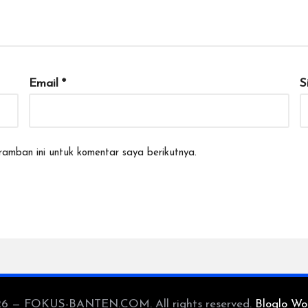
Email
*
S
amban ini untuk komentar saya berikutnya.
26 — FOKUS-BANTEN.COM. All rights reserved.
Bloglo Wo