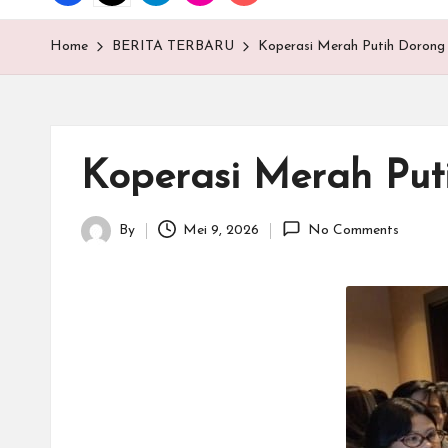
T
E
Home
BERITA TERBARU
Koperasi Merah Putih Dorong
N
.C
Koperasi Merah Put
O
M
By
Mei 9, 2026
No Comments
Posted
by