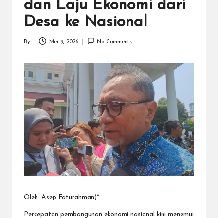
N
dan Laju Ekonomi dari
.C
Desa ke Nasional
O
By
Mei 9, 2026
No Comments
M
Posted
by
Oleh: Asep Faturahman)*
Percepatan pembangunan ekonomi nasional kini menemui