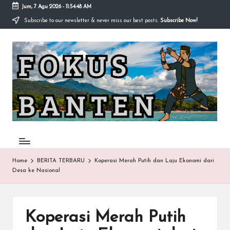
Jum, 7 Agu 2026
-
11:54:49 AM
Subscribe to our newsletter & never miss our best posts.
Subscribe Now!
Skip
to
F
content
O
K
U
S-
B
A
Home
BERITA TERBARU
Koperasi Merah Putih dan Laju Ekonomi dari
Desa ke Nasional
N
T
E
Koperasi Merah Putih