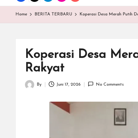
T
E
Home
BERITA TERBARU
Koperasi Desa Merah Putih D
N
.C
Koperasi Desa Mer
O
Rakyat
M
By
Juni 17, 2026
No Comments
Posted
by