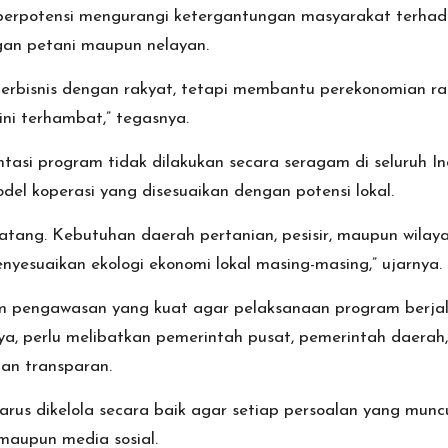
erpotensi mengurangi ketergantungan masyarakat terhadap
gan petani maupun nelayan.
erbisnis dengan rakyat, tetapi membantu perekonomian rak
ni terhambat,” tegasnya.
asi program tidak dilakukan secara seragam di seluruh Ind
l koperasi yang disesuaikan dengan potensi lokal.
ang. Kebutuhan daerah pertanian, pesisir, maupun wilaya
yesuaikan ekologi ekonomi lokal masing-masing,” ujarnya.
em pengawasan yang kuat agar pelaksanaan program berjala
a, perlu melibatkan pemerintah pusat, pemerintah daerah
dan transparan.
rus dikelola secara baik agar setiap persoalan yang muncu
maupun media sosial.