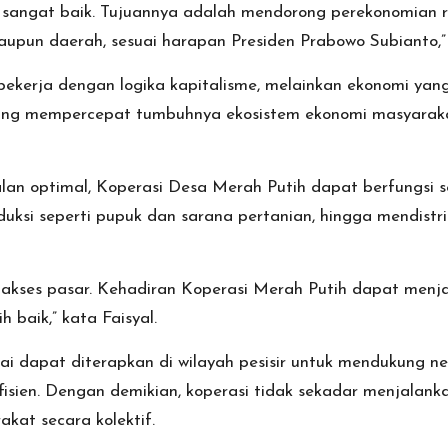
 sangat baik. Tujuannya adalah mendorong perekonomian r
pun daerah, sesuai harapan Presiden Prabowo Subianto,” u
ekerja dengan logika kapitalisme, melainkan ekonomi yang
r yang mempercepat tumbuhnya ekosistem ekonomi masyarak
alan optimal, Koperasi Desa Merah Putih dapat berfungsi
uksi seperti pupuk dan sarana pertanian, hingga mendistri
 akses pasar. Kehadiran Koperasi Merah Putih dapat men
h baik,” kata Faisyal.
nilai dapat diterapkan di wilayah pesisir untuk mendukung 
fisien. Dengan demikian, koperasi tidak sekadar menjalankan
at secara kolektif.