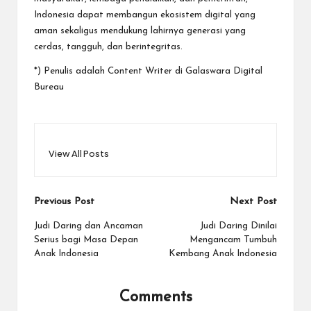
Indonesia dapat membangun ekosistem digital yang
aman sekaligus mendukung lahirnya generasi yang
cerdas, tangguh, dan berintegritas.
*) Penulis adalah Content Writer di Galaswara Digital
Bureau
View All Posts
Post
Previous Post
Next Post
navigation
Judi Daring dan Ancaman
Judi Daring Dinilai
Serius bagi Masa Depan
Mengancam Tumbuh
Anak Indonesia
Kembang Anak Indonesia
Comments