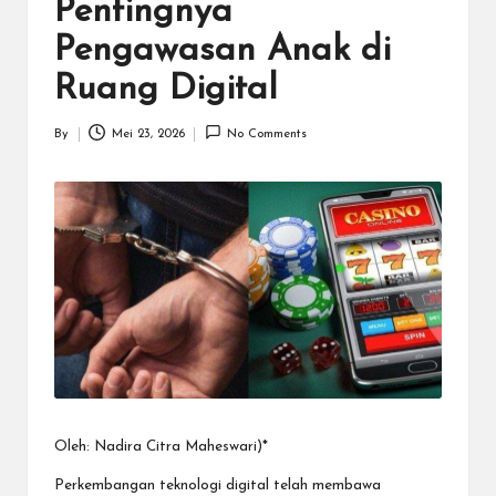
N
Pentingnya
.C
Pengawasan Anak di
O
Ruang Digital
M
By
Mei 23, 2026
No Comments
Posted
by
Oleh: Nadira Citra Maheswari)*
Perkembangan teknologi digital telah membawa