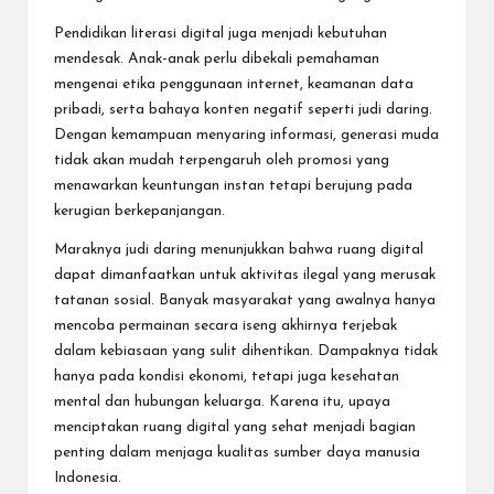
Pendidikan literasi digital juga menjadi kebutuhan
mendesak. Anak-anak perlu dibekali pemahaman
mengenai etika penggunaan internet, keamanan data
pribadi, serta bahaya konten negatif seperti judi daring.
Dengan kemampuan menyaring informasi, generasi muda
tidak akan mudah terpengaruh oleh promosi yang
menawarkan keuntungan instan tetapi berujung pada
kerugian berkepanjangan.
Maraknya judi daring menunjukkan bahwa ruang digital
dapat dimanfaatkan untuk aktivitas ilegal yang merusak
tatanan sosial. Banyak masyarakat yang awalnya hanya
mencoba permainan secara iseng akhirnya terjebak
dalam kebiasaan yang sulit dihentikan. Dampaknya tidak
hanya pada kondisi ekonomi, tetapi juga kesehatan
mental dan hubungan keluarga. Karena itu, upaya
menciptakan ruang digital yang sehat menjadi bagian
penting dalam menjaga kualitas sumber daya manusia
Indonesia.