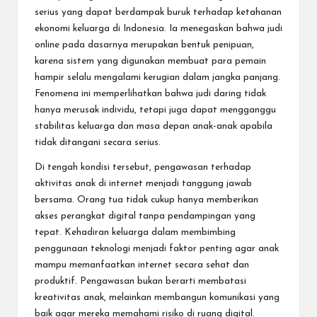
serius yang dapat berdampak buruk terhadap ketahanan
ekonomi keluarga di Indonesia. Ia menegaskan bahwa judi
online pada dasarnya merupakan bentuk penipuan,
karena sistem yang digunakan membuat para pemain
hampir selalu mengalami kerugian dalam jangka panjang.
Fenomena ini memperlihatkan bahwa judi daring tidak
hanya merusak individu, tetapi juga dapat mengganggu
stabilitas keluarga dan masa depan anak-anak apabila
tidak ditangani secara serius.
Di tengah kondisi tersebut, pengawasan terhadap
aktivitas anak di internet menjadi tanggung jawab
bersama. Orang tua tidak cukup hanya memberikan
akses perangkat digital tanpa pendampingan yang
tepat. Kehadiran keluarga dalam membimbing
penggunaan teknologi menjadi faktor penting agar anak
mampu memanfaatkan internet secara sehat dan
produktif. Pengawasan bukan berarti membatasi
kreativitas anak, melainkan membangun komunikasi yang
baik agar mereka memahami risiko di ruang digital.