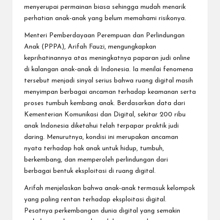
menyerupai permainan biasa sehingga mudah menarik
perhatian anak-anak yang belum memahami risikonya.
Menteri Pemberdayaan Perempuan dan Perlindungan
Anak (PPPA), Arifah Fauzi, mengungkapkan
keprihatinannya atas meningkatnya paparan judi online
di kalangan anak-anak di Indonesia. Ia menilai fenomena
tersebut menjadi sinyal serius bahwa ruang digital masih
menyimpan berbagai ancaman terhadap keamanan serta
proses tumbuh kembang anak. Berdasarkan data dari
Kementerian Komunikasi dan Digital, sekitar 200 ribu
anak Indonesia diketahui telah terpapar praktik judi
daring. Menurutnya, kondisi ini merupakan ancaman
nyata terhadap hak anak untuk hidup, tumbuh,
berkembang, dan memperoleh perlindungan dari
berbagai bentuk eksploitasi di ruang digital.
Arifah menjelaskan bahwa anak-anak termasuk kelompok
yang paling rentan terhadap eksploitasi digital.
Pesatnya perkembangan dunia digital yang semakin