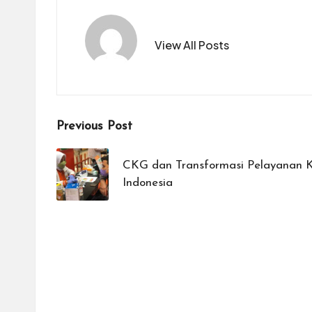
View All Posts
Post
Previous Post
navigation
CKG dan Transformasi Pelayanan K
Indonesia