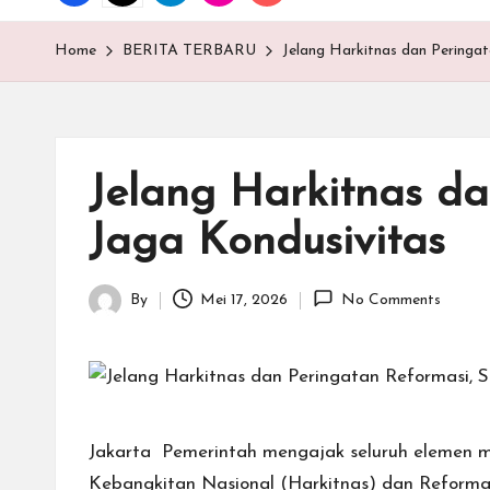
T
E
Home
BERITA TERBARU
Jelang Harkitnas dan Peringa
N
.C
Jelang Harkitnas d
O
Jaga Kondusivitas
M
By
Mei 17, 2026
No Comments
Posted
by
Jakarta  Pemerintah mengajak seluruh elemen 
Kebangkitan Nasional (Harkitnas) dan Reformas